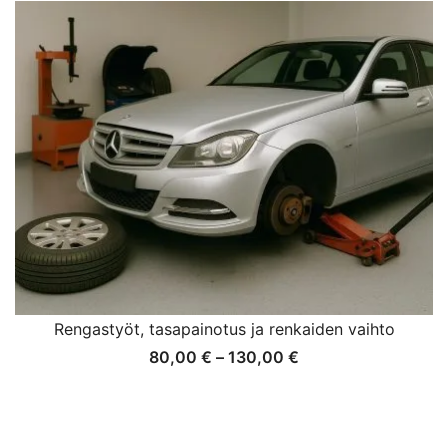
-
45,00 €
Rengastyöt, tasapainotus ja renkaiden vaihto
Hintaluokka:
80,00
€
–
130,00
€
80,00 €
-
130,00 €