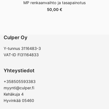
MP renkaanvaihto ja tasapainotus
50,00
€
Culper Oy
Y-tunnus 3116483-3
VAT-ID FI31164833
Yhteystiedot
+358505593383
myynti@culper.fi
Kehäkuja 4
Hyvinkää 05460