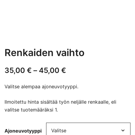
Renkaiden vaihto
Hintaluokka:
35,00
€
–
45,00
€
35,00 €
Valitse alempaa ajoneuvotyyppi.
-
Ilmoitettu hinta sisältää työn neljälle renkaalle, eli
45,00 €
valitse tuotemääräksi 1.
Ajoneuvotyyppi