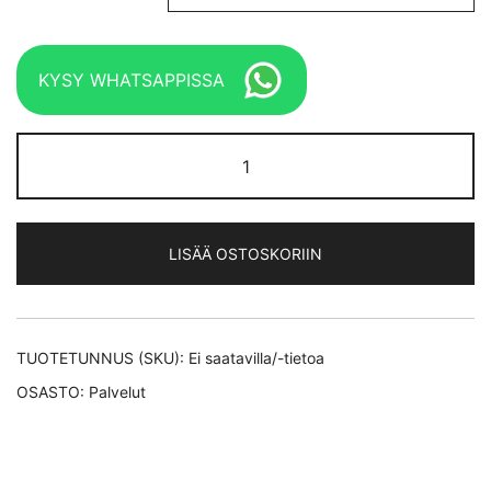
KYSY WHATSAPPISSA
Renkaiden
vaihto
määrä
LISÄÄ OSTOSKORIIN
TUOTETUNNUS (SKU):
Ei saatavilla/-tietoa
OSASTO:
Palvelut