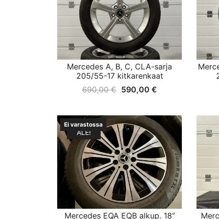
Mercedes A, B, C, CLA-sarja
Merce
205/55-17 kitkarenkaat
Alkuperäinen
Nykyinen
690,00
€
590,00
€
hinta
hinta
oli:
on:
Ei varastossa
690,00 €.
590,00 €.
ALE!
Mercedes EQA EQB alkup. 18”
Merc