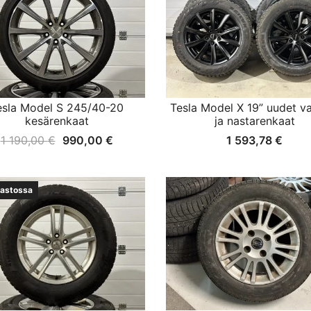
esla Model S 245/40-20
Tesla Model X 19” uudet v
kesärenkaat
ja nastarenkaat
Alkuperäinen
Nykyinen
1 190,00
€
990,00
€
1 593,78
€
hinta
hinta
oli:
on:
rastossa
1
990,00 €.
190,00 €.