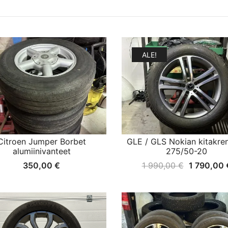
ALE!
Citroen Jumper Borbet
GLE / GLS Nokian kitakre
alumiinivanteet
275/50-20
Alkuperäi
350,00
€
1 990,00
€
1 790,00
hinta
oli:
1
990,00 €.