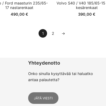
o / Ford maasturin 235/65-
Volvo S40 / V40 185/65-1
17 nastarenkaat
kesärenkaat
490,00
€
390,00
€
1
2
→
Yhteydenotto
Onko sinulla kysyttävää tai haluatko
antaa palautetta?
JÄTÄ VIESTI