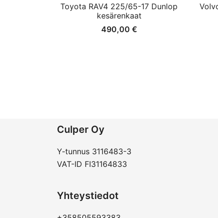
Toyota RAV4 225/65-17 Dunlop
Volv
kesärenkaat
490,00
€
Culper Oy
Y-tunnus 3116483-3
VAT-ID FI31164833
Yhteystiedot
+358505593383