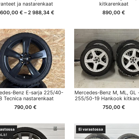
vanteet ja nastarenkaat
kitkarenkaat
Hintaluokka:
 600,00
€
–
2 988,34
€
890,00
€
1
600,00 €
-
2
988,34 €
edes-Benz E-sarja 225/40-
Mercedes-Benz M, ML, GL -
8 Tecnica nastarenkaat
255/50-19 Hankook kitkar
790,00
€
750,00
€
rastossa
Ei varastossa
ALE!