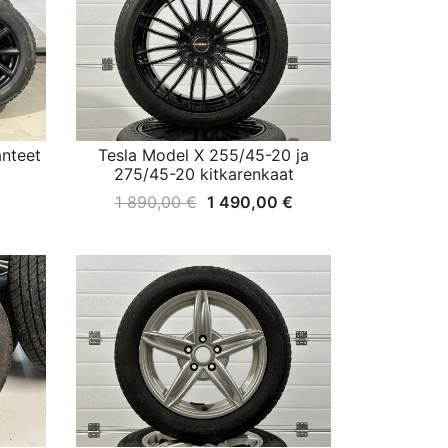
anteet
Tesla Model X 255/45-20 ja
275/45-20 kitkarenkaat
Alkuperäinen
Nykyinen
1 890,00
€
1 490,00
€
hinta
hinta
oli:
on:
1
1
890,00 €.
490,00 €.