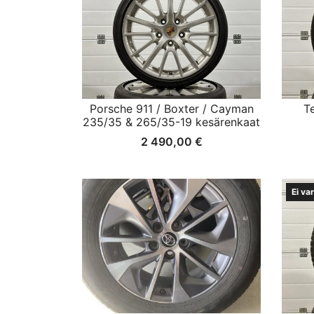
Porsche 911 / Boxter / Cayman
T
235/35 & 265/35-19 kesärenkaat
2 490,00
€
Ei va