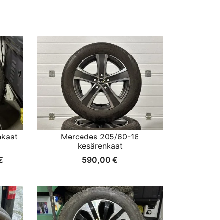
nkaat
Mercedes 205/60-16
kesärenkaat
nen
Nykyinen
€
590,00
€
hinta
on:
1
790,00 €.