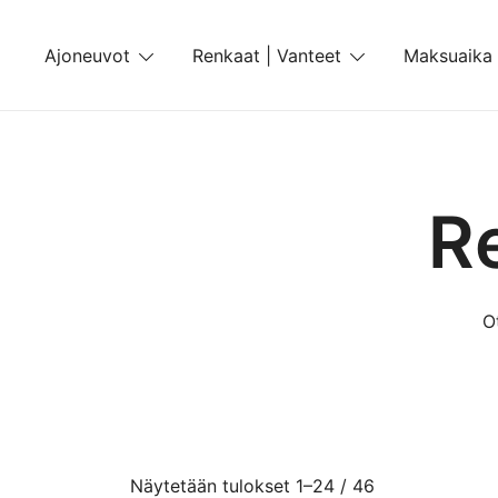
Skip
to
Ajoneuvot
Renkaat | Vanteet
Maksuaika
content
R
O
Näytetään tulokset 1–24 / 46