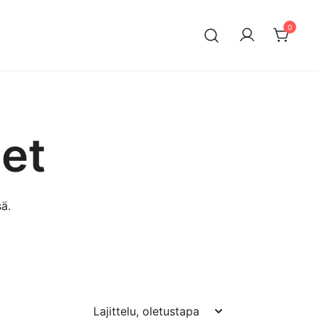
0
n maahantuontiin ja myyntiin erikoistunut suomalainen
ksella. Vaihtoautojen lisäksi meiltä löytyy käytettyjä
a edullisesti erityisesti Mersuihin.
et
ä.