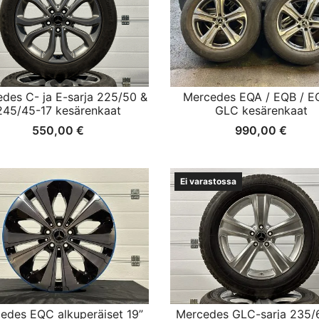
des C- ja E-sarja 225/50 &
Mercedes EQA / EQB / E
245/45-17 kesärenkaat
GLC kesärenkaat
550,00
€
990,00
€
Ei varastossa
edes EQC alkuperäiset 19”
Mercedes GLC-sarja 235/