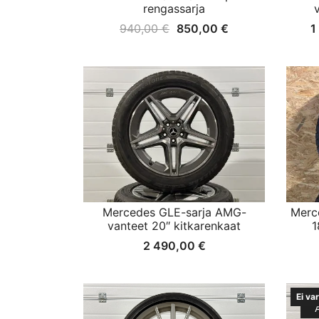
rengassarja
Alkuperäinen
Nykyinen
940,00
€
850,00
€
1
hinta
hinta
oli:
on:
940,00 €.
850,00 €.
Mercedes GLE-sarja AMG-
Merc
vanteet 20″ kitkarenkaat
1
2 490,00
€
Ei va