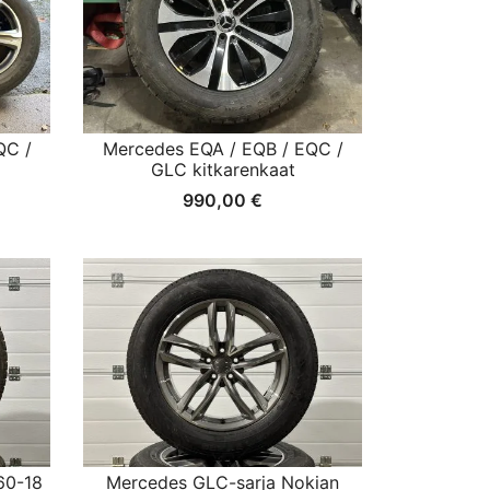
QC /
Mercedes EQA / EQB / EQC /
GLC kitkarenkaat
990,00
€
60-18
Mercedes GLC-sarja Nokian