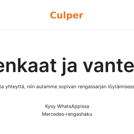
Olemme rengasmyyntiin sekä autoje
Culper Oy
perheyritys yli 20 vuoden kokemu
rengassarjoj
enkaat ja vante
ta yhteyttä, niin autamme sopivan rengassarjan löytämisess
Kysy WhatsAppissa
Mercedes-rengashaku