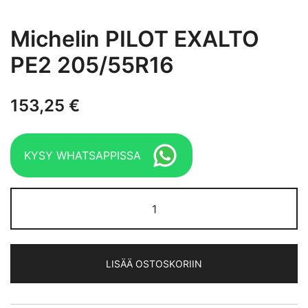
Michelin PILOT EXALTO
PE2 205/55R16
153,25
€
KYSY WHATSAPPISSA
Michelin
PILOT
EXALTO
PE2
LISÄÄ OSTOSKORIIN
205/55R16
määrä