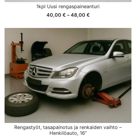
1kpl Uusi rengaspaineanturi
Hintaluokka:
40,00
€
–
48,00
€
40,00 €
-
48,00 €
Rengastyöt, tasapainotus ja renkaiden vaihto –
Henkilöauto, 16”