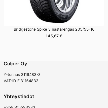
Bridgestone Spike 3 nastarengas 205/55-16
145,67
€
Culper Oy
Y-tunnus 3116483-3
VAT-ID FI31164833
Yhteystiedot
+358505593383