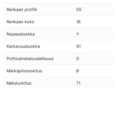
Renkaan profiili
55
Renkaan koko
16
Nopeusluokka
Y
Kantavuusluokka
91
Polttoainetaloudellisuus
D
Märkäpitoluokitus
B
Meluluokitus
71