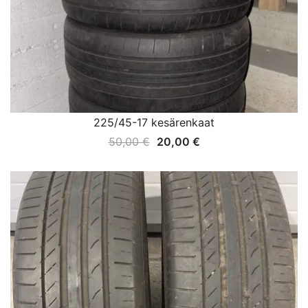
225/45-17 kesärenkaat
Alkuperäinen
Nykyinen
50,00
€
20,00
€
hinta
hinta
oli:
on:
50,00 €.
20,00 €.