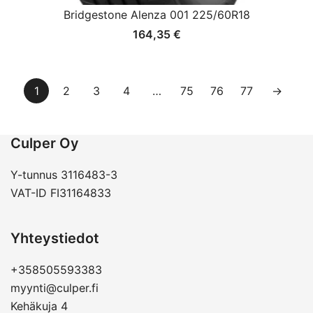
Bridgestone Alenza 001 225/60R18
164,35
€
1
2
3
4
…
75
76
77
→
Culper Oy
Y-tunnus 3116483-3
VAT-ID FI31164833
Yhteystiedot
+358505593383
myynti@culper.fi
Kehäkuja 4