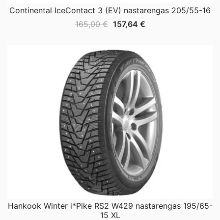
Continental IceContact 3 (EV) nastarengas 205/55-16
Alkuperäinen
Nykyinen
165,00
€
157,64
€
hinta
hinta
oli:
on:
165,00 €.
157,64 €.
Hankook Winter i*Pike RS2 W429 nastarengas 195/65-
15 XL