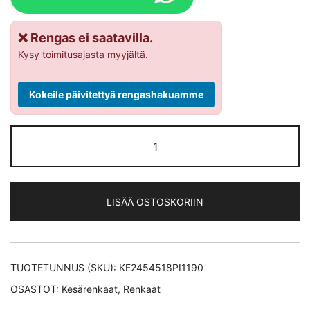
❌ Rengas ei saatavilla.
Kysy toimitusajasta myyjältä.
Kokeile päivitettyä rengashakuamme
Pirelli
CINTURATO
P7C2
MO
LISÄÄ OSTOSKORIIN
XL
kesärengas
245/45-
18
TUOTETUNNUS (SKU):
KE2454518PI1190
määrä
OSASTOT:
Kesärenkaat
,
Renkaat