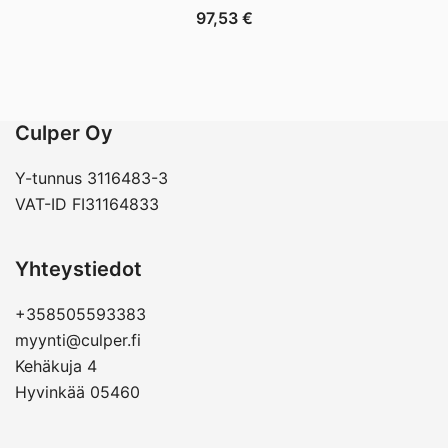
97,53
€
Culper Oy
Y-tunnus 3116483-3
VAT-ID FI31164833
Yhteystiedot
+358505593383
myynti@culper.fi
Kehäkuja 4
Hyvinkää 05460