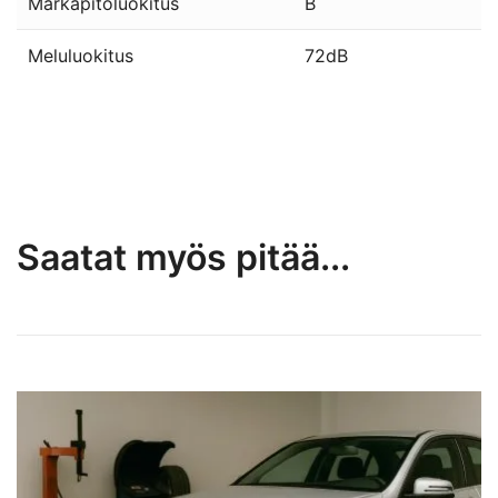
Märkäpitoluokitus
B
Meluluokitus
72dB
Saatat myös pitää...