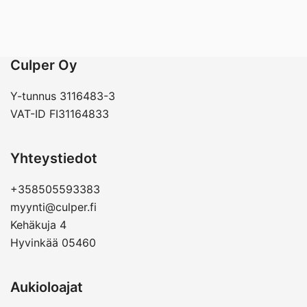
Culper Oy
Y-tunnus 3116483-3
VAT-ID FI31164833
Yhteystiedot
+358505593383
myynti@culper.fi
Kehäkuja 4
Hyvinkää 05460
Aukioloajat