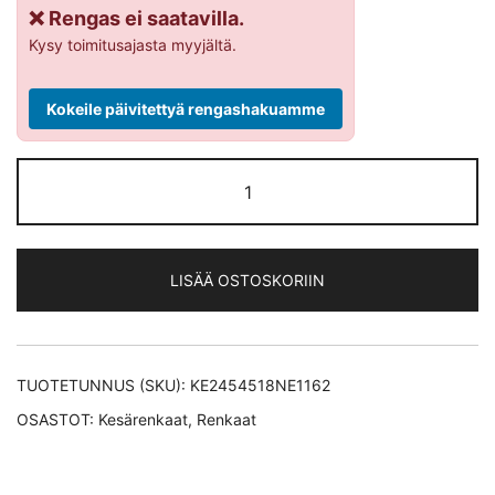
❌ Rengas ei saatavilla.
Kysy toimitusajasta myyjältä.
Kokeile päivitettyä rengashakuamme
Nexen
N
FERA
SU1
LISÄÄ OSTOSKORIIN
XL
kesärengas
245/45-
18
TUOTETUNNUS (SKU):
KE2454518NE1162
määrä
OSASTOT:
Kesärenkaat
,
Renkaat