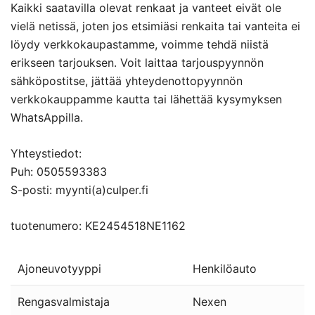
Kaikki saatavilla olevat renkaat ja vanteet eivät ole
vielä netissä, joten jos etsimiäsi renkaita tai vanteita ei
löydy verkkokaupastamme, voimme tehdä niistä
erikseen tarjouksen. Voit laittaa tarjouspyynnön
sähköpostitse, jättää yhteydenottopyynnön
verkkokauppamme kautta tai lähettää kysymyksen
WhatsAppilla.
Yhteystiedot:
Puh: 0505593383
S-posti: myynti(a)culper.fi
tuotenumero: KE2454518NE1162
Ajoneuvotyyppi
Henkilöauto
Rengasvalmistaja
Nexen