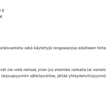
0 €
 €
räisvanteita sekä käytettyjä rengassarjoja edulliseen hintaa
eivät ole vielä netissä, joten jos etsimiäsi renkaita tai va
ttaa tarjouspyynnön sähköpostitse, jättää yhteydenottopyyn