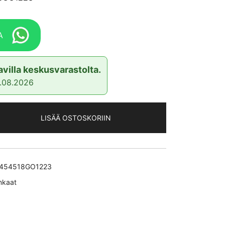
A
villa keskusvarastolta.
4.08.2026
LISÄÄ OSTOSKORIIN
454518GO1223
nkaat