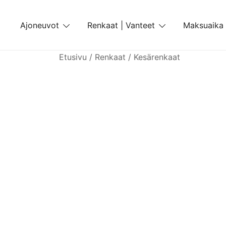
Skip
to
Ajoneuvot
Renkaat | Vanteet
Maksuaika
content
Etusivu
/
Renkaat
/
Kesärenkaat