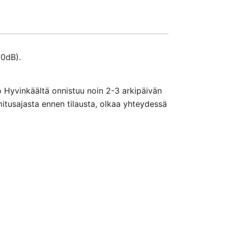
70dB).
o Hyvinkäältä onnistuu noin 2-3 arkipäivän
mitusajasta ennen tilausta, olkaa yhteydessä