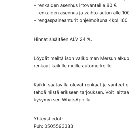
– renkaiden asennus irtovanteille 80 €
– renkaiden asennus ja vaihto auton alle 10
– rengaspaineanturit ohjelmoituna 4kpl 160
Hinnat sisältäen ALV 24 %.
Löydät meiltä ison valikoiman Mersun alkupe
renkaat kaikille muille automerkeille.
Kaikki saatavilla olevat renkaat ja vanteet 
tehdä niistä erikseen tarjouksen. Voit lai
kysymyksen WhatsAppilla.
Yhteystiedot:
Puh: 0505593383