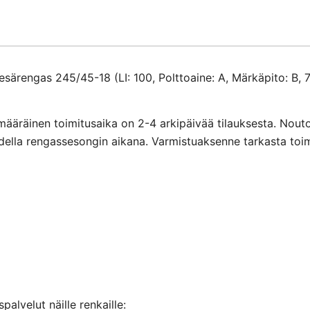
ärengas 245/45-18 (LI: 100, Polttoaine: A, Märkäpito: B, 
määräinen toimitusaika on 2-4 arkipäivää tilauksesta. Nout
ihdella rengassesongin aikana. Varmistuaksenne tarkasta toi
alvelut näille renkaille: