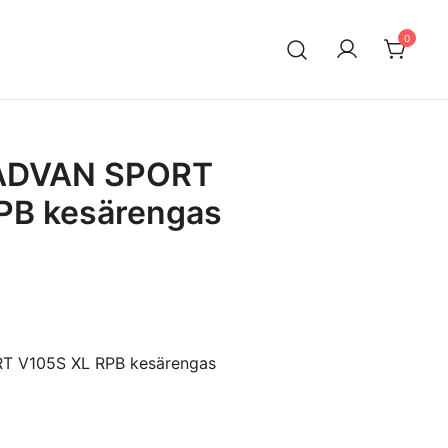
0
n maahantuontiin ja myyntiin erikoistunut suomalainen
ksella. Vaihtoautojen lisäksi meiltä löytyy käytettyjä
a edullisesti erityisesti Mersuihin.
ADVAN SPORT
PB kesärengas
 V105S XL RPB kesärengas