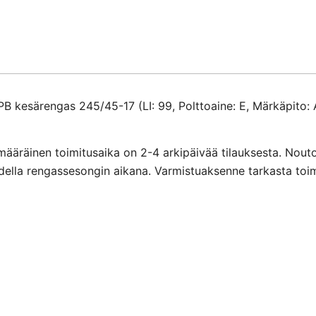
määrä
esärengas 245/45-17 (LI: 99, Polttoaine: E, Märkäpito: 
määräinen toimitusaika on 2-4 arkipäivää tilauksesta. Nout
ihdella rengassesongin aikana. Varmistuaksenne tarkasta toi