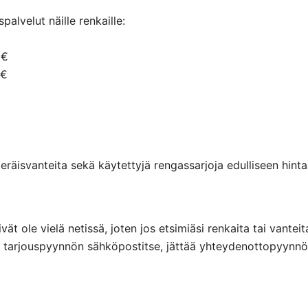
alvelut näille renkaille:
 €
 €
räisvanteita sekä käytettyjä rengassarjoja edulliseen hintaa
eivät ole vielä netissä, joten jos etsimiäsi renkaita tai va
ttaa tarjouspyynnön sähköpostitse, jättää yhteydenottopyyn