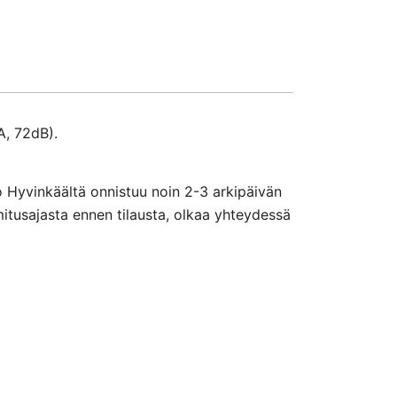
A, 72dB).
o Hyvinkäältä onnistuu noin 2-3 arkipäivän
mitusajasta ennen tilausta, olkaa yhteydessä