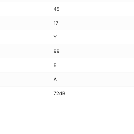
45
17
Y
99
E
A
72dB