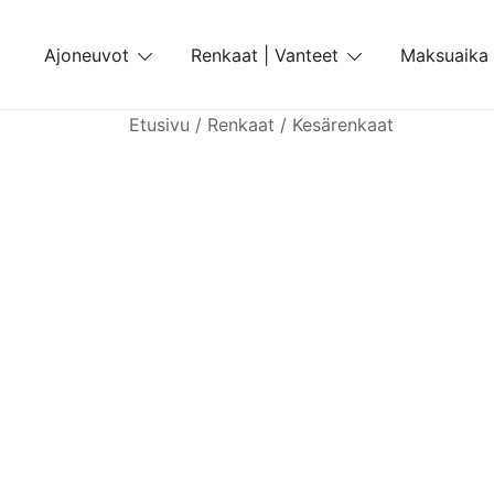
Skip
to
Ajoneuvot
Renkaat | Vanteet
Maksuaika
content
Etusivu
/
Renkaat
/
Kesärenkaat