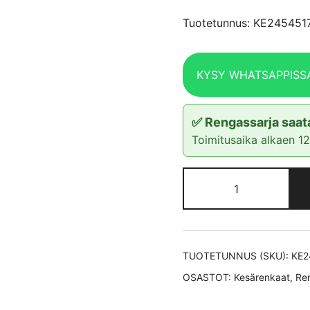
Tuotetunnus: KE24545
KYSY WHATSAPPISS
✅ Rengassarja saata
Toimitusaika alkaen 1
Yokohama
ADVAN
SPORT
V105S XL
RPB
TUOTETUNNUS (SKU):
KE2
kesärengas
OSASTOT:
Kesärenkaat
,
Re
245/45-
17