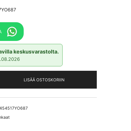
17YO687
A
villa keskusvarastolta.
2.08.2026
LISÄÄ OSTOSKORIIN
454517YO687
nkaat