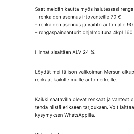
Saat meidän kautta myös halutessasi rengasp
– renkaiden asennus irtovanteille 70 €
– renkaiden asennus ja vaihto auton alle 90
– rengaspaineanturit ohjelmoituna 4kpl 160
Hinnat sisältäen ALV 24 %.
Löydät meiltä ison valikoiman Mersun alkupe
renkaat kaikille muille automerkeille.
Kaikki saatavilla olevat renkaat ja vanteet 
tehdä niistä erikseen tarjouksen. Voit lai
kysymyksen WhatsAppilla.