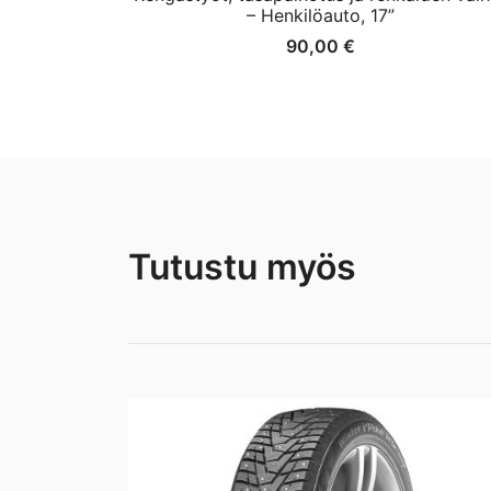
– Henkilöauto, 17”
90,00
€
Tutustu myös