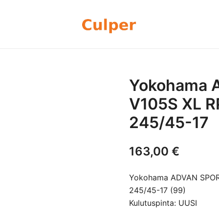
Olemme rengasmyyntiin sekä autoje
Culper Oy
perheyritys yli 20 vuoden kokemu
rengassarjoj
Yokohama 
V105S XL R
245/45-17
163,00
€
Yokohama ADVAN SPORT
245/45-17 (99)
Kulutuspinta: UUSI