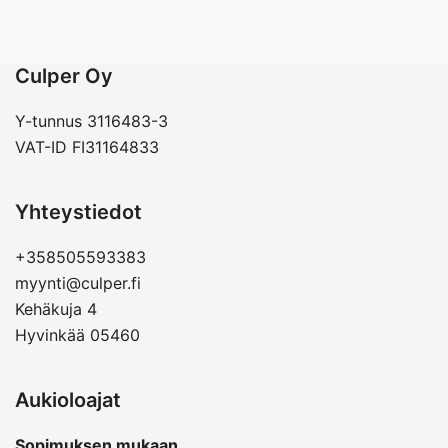
Culper Oy
Y-tunnus 3116483-3
VAT-ID FI31164833
Yhteystiedot
+358505593383
myynti@culper.fi
Kehäkuja 4
Hyvinkää 05460
Aukioloajat
Sopimuksen mukaan