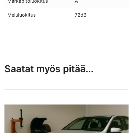
Märkäpitoluokitus
A
Meluluokitus
72dB
Saatat myös pitää...