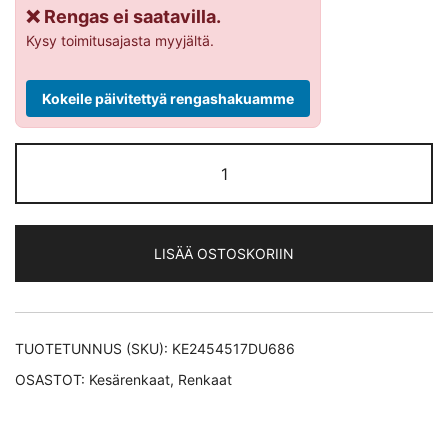
❌ Rengas ei saatavilla.
Kysy toimitusajasta myyjältä.
Kokeile päivitettyä rengashakuamme
Dunlop
Sport
Maxx
RT2 XL
LISÄÄ OSTOSKORIIN
kesärengas
245/45-
17
määrä
TUOTETUNNUS (SKU):
KE2454517DU686
OSASTOT:
Kesärenkaat
,
Renkaat