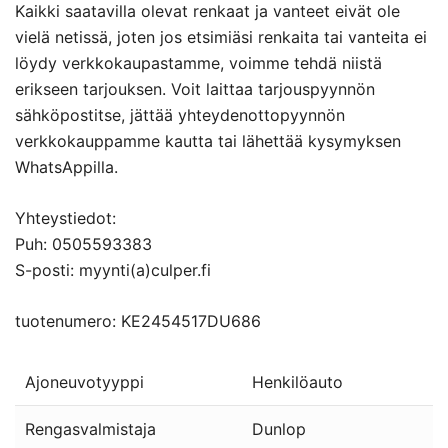
Kaikki saatavilla olevat renkaat ja vanteet eivät ole
vielä netissä, joten jos etsimiäsi renkaita tai vanteita ei
löydy verkkokaupastamme, voimme tehdä niistä
erikseen tarjouksen. Voit laittaa tarjouspyynnön
sähköpostitse, jättää yhteydenottopyynnön
verkkokauppamme kautta tai lähettää kysymyksen
WhatsAppilla.
Yhteystiedot:
Puh: 0505593383
S-posti: myynti(a)culper.fi
tuotenumero: KE2454517DU686
Ajoneuvotyyppi
Henkilöauto
Rengasvalmistaja
Dunlop