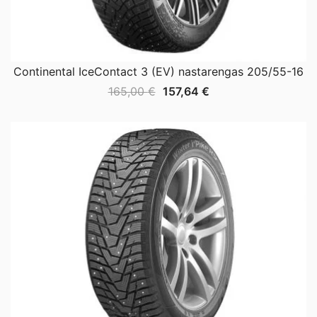
Continental IceContact 3 (EV) nastarengas 205/55-16
Alkuperäinen
Nykyinen
165,00
€
157,64
€
hinta
hinta
oli:
on:
165,00 €.
157,64 €.