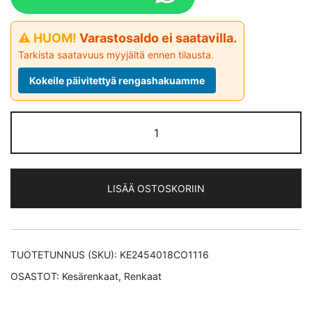
⚠ HUOM!
Varastosaldo ei saatavilla.
Tarkista saatavuus myyjältä ennen tilausta.
Kokeile päivitettyä rengashakuamme
Continental
PremiumContact
7 XL *EV
kesärengas
LISÄÄ OSTOSKORIIN
245/40-
18
määrä
TUOTETUNNUS (SKU):
KE2454018CO1116
OSASTOT:
Kesärenkaat
,
Renkaat