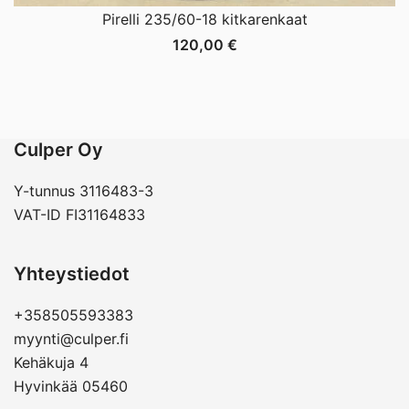
Pirelli 235/60-18 kitkarenkaat
120,00
€
Culper Oy
Y-tunnus 3116483-3
VAT-ID FI31164833
Yhteystiedot
+358505593383
myynti@culper.fi
Kehäkuja 4
Hyvinkää 05460