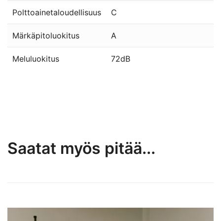
Polttoainetaloudellisuus
C
Märkäpitoluokitus
A
Meluluokitus
72dB
Saatat myös pitää...