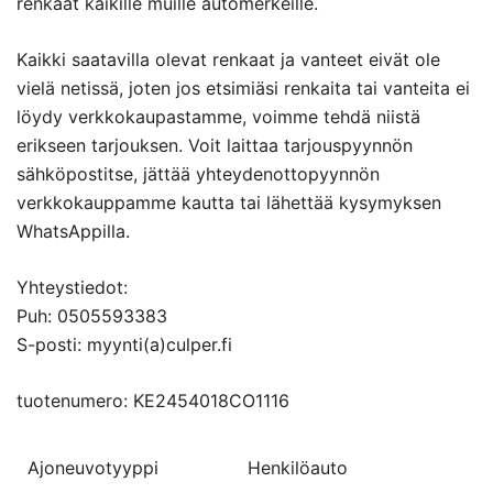
renkaat kaikille muille automerkeille.
Kaikki saatavilla olevat renkaat ja vanteet eivät ole
vielä netissä, joten jos etsimiäsi renkaita tai vanteita ei
löydy verkkokaupastamme, voimme tehdä niistä
erikseen tarjouksen. Voit laittaa tarjouspyynnön
sähköpostitse, jättää yhteydenottopyynnön
verkkokauppamme kautta tai lähettää kysymyksen
WhatsAppilla.
Yhteystiedot:
Puh: 0505593383
S-posti: myynti(a)culper.fi
tuotenumero: KE2454018CO1116
Ajoneuvotyyppi
Henkilöauto