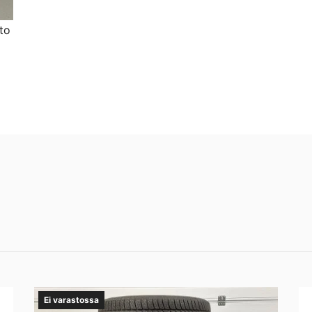
to
Ei varastossa