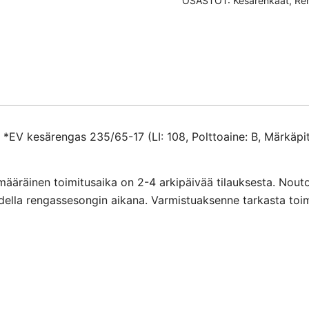
OSASTOT:
Kesärenkaat
,
Re
17
määrä
*EV kesärengas 235/65-17 (LI: 108, Polttoaine: B, Märkäpit
määräinen toimitusaika on 2-4 arkipäivää tilauksesta. Nout
ihdella rengassesongin aikana. Varmistuaksenne tarkasta toi