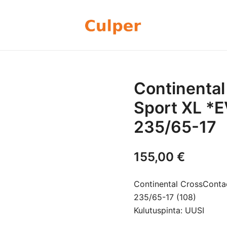
Olemme rengasmyyntiin sekä autoje
Culper Oy
perheyritys yli 20 vuoden kokemu
rengassarjoj
Continental
Sport XL *
235/65-17
155,00
€
Continental CrossConta
235/65-17 (108)
Kulutuspinta: UUSI