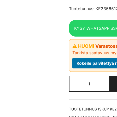
Tuotetunnus: KE23565
KYSY WHATSAPPISS
⚠ HUOM!
Varastosa
Tarkista saatavuus myy
Kokeile päivitetty
Continental
CrossContact
LX
Sport XL *EV
kesärengas
TUOTETUNNUS (SKU):
KE2
235/65-