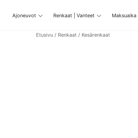
Skip
to
Ajoneuvot
Renkaat | Vanteet
Maksuaika
content
Etusivu
/
Renkaat
/
Kesärenkaat