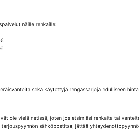
alvelut näille renkaille:
 €
 €
räisvanteita sekä käytettyjä rengassarjoja edulliseen hintaa
eivät ole vielä netissä, joten jos etsimiäsi renkaita tai va
ttaa tarjouspyynnön sähköpostitse, jättää yhteydenottopyyn