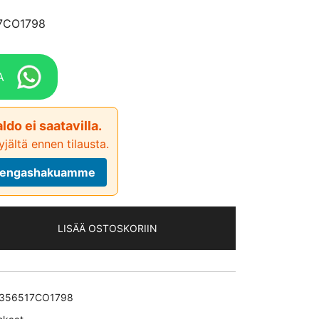
17CO1798
A
ldo ei saatavilla.
jältä ennen tilausta.
ä rengashakuamme
LISÄÄ OSTOSKORIIN
356517CO1798