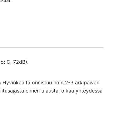
nkaat
o: C, 72dB).
o Hyvinkäältä onnistuu noin 2-3 arkipäivän
mitusajasta ennen tilausta, olkaa yhteydessä