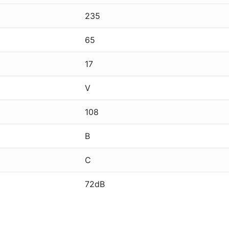
235
65
17
V
108
B
C
72dB