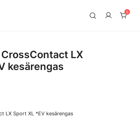
0
n maahantuontiin ja myyntiin erikoistunut suomalainen
ksella. Vaihtoautojen lisäksi meiltä löytyy käytettyjä
a edullisesti erityisesti Mersuihin.
 CrossContact LX
EV kesärengas
ct LX Sport XL *EV kesärengas