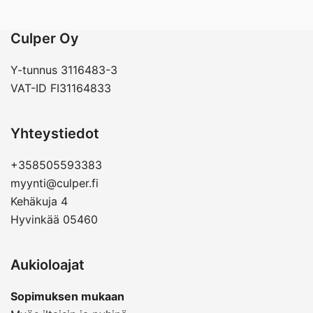
Culper Oy
Y-tunnus 3116483-3
VAT-ID FI31164833
Yhteystiedot
+358505593383
myynti@culper.fi
Kehäkuja 4
Hyvinkää 05460
Aukioloajat
Sopimuksen mukaan