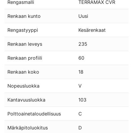
Rengasmalli
TERRAMAX CVR
Renkaan kunto
Uusi
Rengastyyppi
Kesärenkaat
Renkaan leveys
235
Renkaan profiili
60
Renkaan koko
18
Nopeusluokka
V
Kantavuusluokka
103
Polttoainetaloudellisuus
C
Märkäpitoluokitus
D