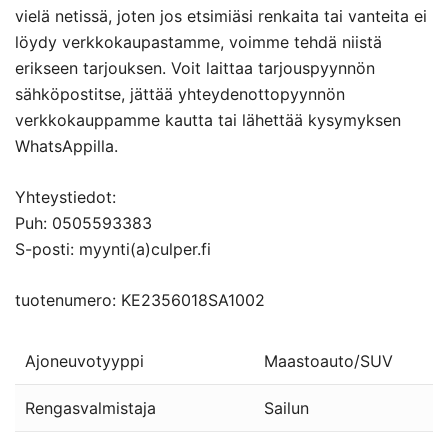
vielä netissä, joten jos etsimiäsi renkaita tai vanteita ei
löydy verkkokaupastamme, voimme tehdä niistä
erikseen tarjouksen. Voit laittaa tarjouspyynnön
sähköpostitse, jättää yhteydenottopyynnön
verkkokauppamme kautta tai lähettää kysymyksen
WhatsAppilla.
Yhteystiedot:
Puh: 0505593383
S-posti: myynti(a)culper.fi
tuotenumero: KE2356018SA1002
Ajoneuvotyyppi
Maastoauto/SUV
Rengasvalmistaja
Sailun