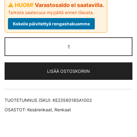
⚠ HUOM!
Varastosaldo ei saatavilla.
Tarkista saatavuus myyjältä ennen tilausta.
Kokeile päivitettyä rengashakuamme
Sailun
TERRAMAX
CVR
kesärengas
LISÄÄ OSTOSKORIIN
235/60-
18
määrä
TUOTETUNNUS (SKU):
KE2356018SA1002
OSASTOT:
Kesärenkaat
,
Renkaat