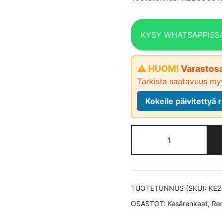
KYSY WHATSAPPISS
⚠ HUOM!
Varastosa
Tarkista saatavuus myy
Kokeile päivitetty
Hifly
HP801
SUV XL
kesärengas
235/60-
TUOTETUNNUS (SKU):
KE2
18
OSASTOT:
Kesärenkaat
,
Re
määrä