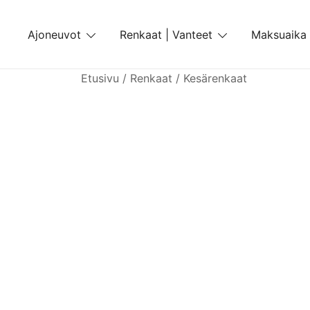
Skip
to
Ajoneuvot
Renkaat | Vanteet
Maksuaika
content
Etusivu
/
Renkaat
/
Kesärenkaat