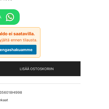
A
ldo ei saatavilla.
jältä ennen tilausta.
ä rengashakuamme
LISÄÄ OSTOSKORIIN
356018HI998
nkaat