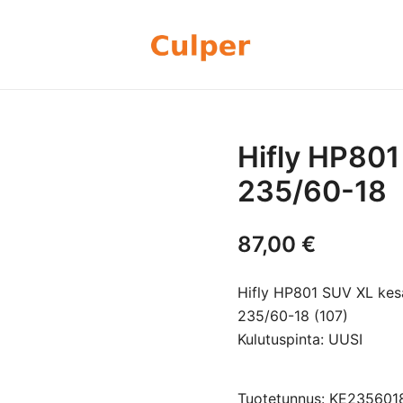
Olemme rengasmyyntiin sekä autoje
Culper Oy
perheyritys yli 20 vuoden kokemu
rengassarjoj
Hifly HP80
235/60-18
87,00
€
Hifly HP801 SUV XL kes
235/60-18 (107)
Kulutuspinta: UUSI
Tuotetunnus: KE235601