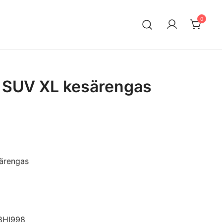
0
n maahantuontiin ja myyntiin erikoistunut suomalainen
ksella. Vaihtoautojen lisäksi meiltä löytyy käytettyjä
a edullisesti erityisesti Mersuihin.
1 SUV XL kesärengas
ärengas
8HI998