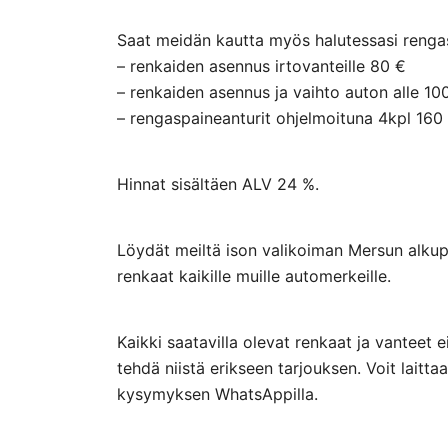
Saat meidän kautta myös halutessasi rengasp
– renkaiden asennus irtovanteille 80 €
– renkaiden asennus ja vaihto auton alle 10
– rengaspaineanturit ohjelmoituna 4kpl 160
Hinnat sisältäen ALV 24 %.
Löydät meiltä ison valikoiman Mersun alkupe
renkaat kaikille muille automerkeille.
Kaikki saatavilla olevat renkaat ja vanteet 
tehdä niistä erikseen tarjouksen. Voit lai
kysymyksen WhatsAppilla.