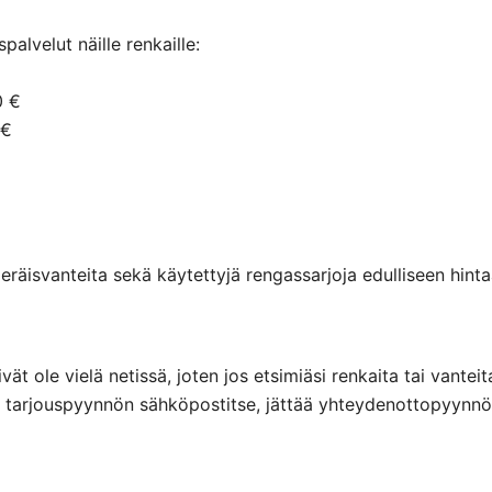
alvelut näille renkaille:
0 €
 €
räisvanteita sekä käytettyjä rengassarjoja edulliseen hintaa
eivät ole vielä netissä, joten jos etsimiäsi renkaita tai va
ttaa tarjouspyynnön sähköpostitse, jättää yhteydenottopyyn