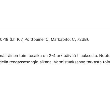
18 (LI: 107, Polttoaine: C, Märkäpito: C, 72dB).
määräinen toimitusaika on 2-4 arkipäivää tilauksesta. Nout
ihdella rengassesongin aikana. Varmistuaksenne tarkasta toi