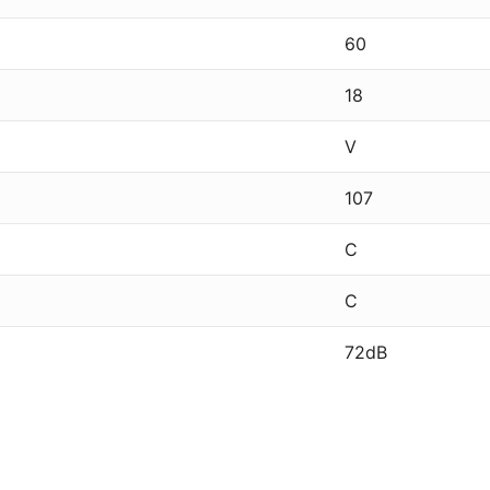
60
18
V
107
C
C
72dB