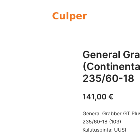
Olemme rengasmyyntiin sekä autoje
Culper Oy
perheyritys yli 20 vuoden kokemu
rengassarjoj
General Gra
(Continenta
235/60-18
141,00
€
General Grabber GT Plus
235/60-18 (103)
Kulutuspinta: UUSI