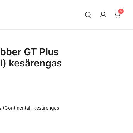
0
n maahantuontiin ja myyntiin erikoistunut suomalainen
ksella. Vaihtoautojen lisäksi meiltä löytyy käytettyjä
a edullisesti erityisesti Mersuihin.
bber GT Plus
l) kesärengas
 (Continental) kesärengas