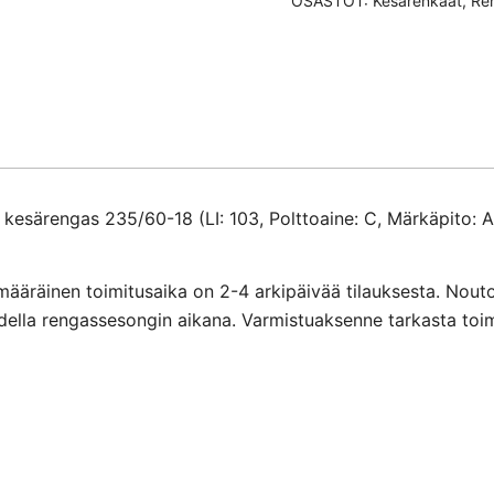
OSASTOT:
Kesärenkaat
,
Re
235/60-
18
määrä
kesärengas 235/60-18 (LI: 103, Polttoaine: C, Märkäpito: A
määräinen toimitusaika on 2-4 arkipäivää tilauksesta. Nout
ihdella rengassesongin aikana. Varmistuaksenne tarkasta toi