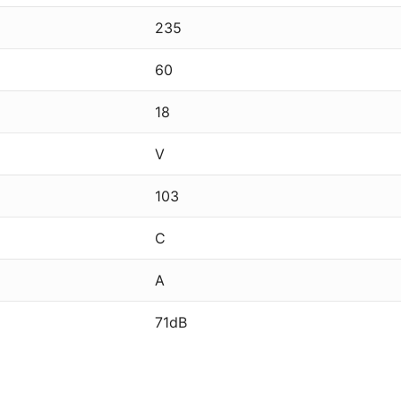
235
60
18
V
103
C
A
71dB