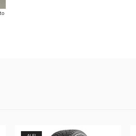
to
ALE!