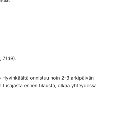
nkaat
, 71dB).
o Hyvinkäältä onnistuu noin 2-3 arkipäivän
mitusajasta ennen tilausta, olkaa yhteydessä