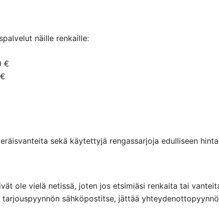
alvelut näille renkaille:
0 €
 €
räisvanteita sekä käytettyjä rengassarjoja edulliseen hintaa
eivät ole vielä netissä, joten jos etsimiäsi renkaita tai va
ttaa tarjouspyynnön sähköpostitse, jättää yhteydenottopyyn