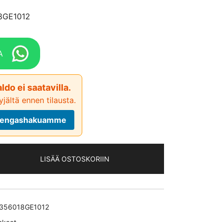
8GE1012
A
ldo ei saatavilla.
jältä ennen tilausta.
ä rengashakuamme
LISÄÄ OSTOSKORIIN
356018GE1012