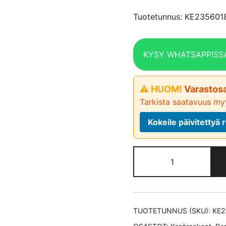
Tuotetunnus: KE235601
KYSY WHATSAPPISS
⚠ HUOM!
Varastosa
Tarkista saatavuus myy
Kokeile päivitetty
General
Grabber
GT
Plus
(Continental)
TUOTETUNNUS (SKU):
KE2
kesärengas