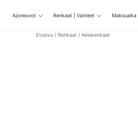
Skip
to
Ajoneuvot
Renkaat | Vanteet
Maksuaika
content
Etusivu
/
Renkaat
/
Kesärenkaat