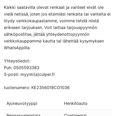
Kaikki saatavilla olevat renkaat ja vanteet eivät ole
vielä netissä, joten jos etsimiäsi renkaita tai vanteita ei
löydy verkkokaupastamme, voimme tehdä niistä
erikseen tarjouksen. Voit laittaa tarjouspyynnön
sähköpostitse, jättää yhteydenottopyynnön
verkkokauppamme kautta tai lähettää kysymyksen
WhatsAppilla.
Yhteystiedot:
Puh: 0505593383
S-posti: myynti(a)culper.fi
tuotenumero: KE2356018CO1036
Ajoneuvotyyppi
Henkilöauto
Rengasvalmistaja
Continental