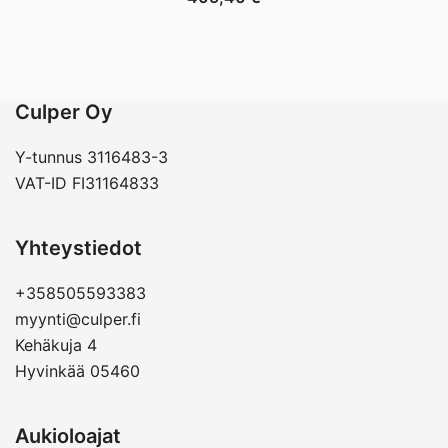
Culper Oy
Y-tunnus 3116483-3
VAT-ID FI31164833
Yhteystiedot
+358505593383
myynti@culper.fi
Kehäkuja 4
Hyvinkää 05460
Aukioloajat