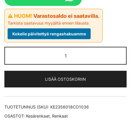
⚠ HUOM!
Varastosaldo ei saatavilla.
Tarkista saatavuus myyjältä ennen tilausta.
Kokeile päivitettyä rengashakuamme
Continental
EcoContact
6
Q *EV
LISÄÄ OSTOSKORIIN
kesärengas
235/60-
18
määrä
TUOTETUNNUS (SKU):
KE2356018CO1036
OSASTOT:
Kesärenkaat
,
Renkaat