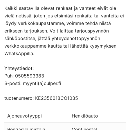
Kaikki saatavilla olevat renkaat ja vanteet eivät ole
vielä netissä, joten jos etsimiäsi renkaita tai vanteita ei
löydy verkkokaupastamme, voimme tehdä niistä
erikseen tarjouksen. Voit laittaa tarjouspyynnön
sähköpostitse, jättää yhteydenottopyynnön
verkkokauppamme kautta tai lähettää kysymyksen
WhatsAppilla.
Yhteystiedot:
Puh: 0505593383
S-posti: myynti(a)culper.fi
tuotenumero: KE2356018CO1035
Ajoneuvotyyppi
Henkilöauto
Rengasvalmistaja
Continental