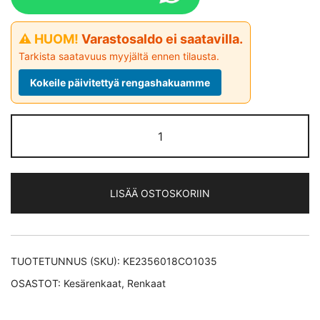
⚠ HUOM!
Varastosaldo ei saatavilla.
Tarkista saatavuus myyjältä ennen tilausta.
Kokeile päivitettyä rengashakuamme
Continental
EcoContact
6
Q *EV
LISÄÄ OSTOSKORIIN
kesärengas
235/60-
18
määrä
TUOTETUNNUS (SKU):
KE2356018CO1035
OSASTOT:
Kesärenkaat
,
Renkaat