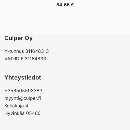
84,66
€
Culper Oy
Y-tunnus 3116483-3
VAT-ID FI31164833
Yhteystiedot
+358505593383
myynti@culper.fi
Kehäkuja 4
Hyvinkää 05460