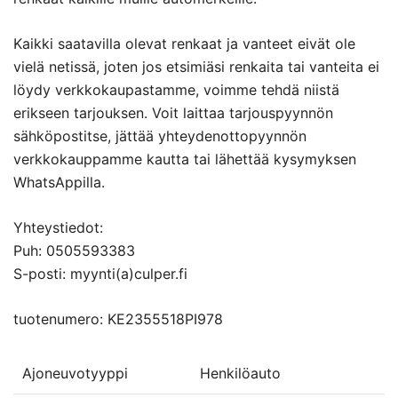
Kaikki saatavilla olevat renkaat ja vanteet eivät ole
vielä netissä, joten jos etsimiäsi renkaita tai vanteita ei
löydy verkkokaupastamme, voimme tehdä niistä
erikseen tarjouksen. Voit laittaa tarjouspyynnön
sähköpostitse, jättää yhteydenottopyynnön
verkkokauppamme kautta tai lähettää kysymyksen
WhatsAppilla.
Yhteystiedot:
Puh: 0505593383
S-posti: myynti(a)culper.fi
tuotenumero: KE2355518PI978
Ajoneuvotyyppi
Henkilöauto