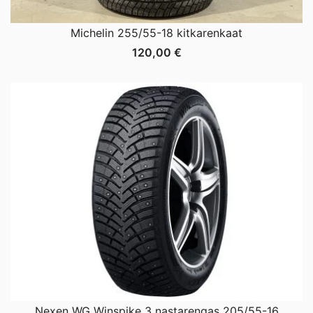
Michelin 255/55-18 kitkarenkaat
120,00
€
Nexen WG Winspike 3 nastarengas 205/55-16