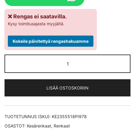
❌ Rengas ei saatavilla.
Kysy toimitusajasta myyjältä.
Kokeile päivitettyä rengashakuamme
Pirelli
CINTURATO
P7
MO
LISÄÄ OSTOSKORIIN
ELECT
XL
kesärengas
235/55-
TUOTETUNNUS (SKU):
KE2355518PI978
18
OSASTOT:
Kesärenkaat
,
Renkaat
määrä