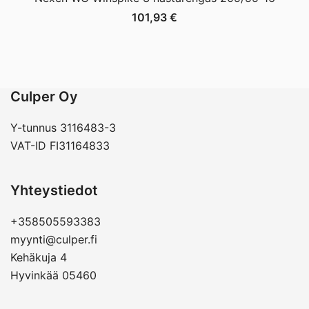
101,93
€
Culper Oy
Y-tunnus 3116483-3
VAT-ID FI31164833
Yhteystiedot
+358505593383
myynti@culper.fi
Kehäkuja 4
Hyvinkää 05460