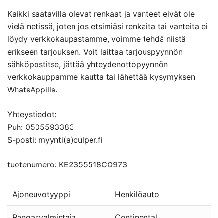
Kaikki saatavilla olevat renkaat ja vanteet eivät ole
vielä netissä, joten jos etsimiäsi renkaita tai vanteita ei
löydy verkkokaupastamme, voimme tehdä niistä
erikseen tarjouksen. Voit laittaa tarjouspyynnön
sähköpostitse, jättää yhteydenottopyynnön
verkkokauppamme kautta tai lähettää kysymyksen
WhatsAppilla.
Yhteystiedot:
Puh: 0505593383
S-posti: myynti(a)culper.fi
tuotenumero: KE2355518CO973
Ajoneuvotyyppi
Henkilöauto
Rengasvalmistaja
Continental