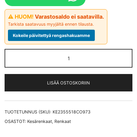
⚠ HUOM!
Varastosaldo ei saatavilla.
Tarkista saatavuus myyjältä ennen tilausta.
Kokeile päivitettyä rengashakuamme
Continental
PremiumContact
6 *EV
kesärengas
LISÄÄ OSTOSKORIIN
235/55-
18
määrä
TUOTETUNNUS (SKU):
KE2355518CO973
OSASTOT:
Kesärenkaat
,
Renkaat