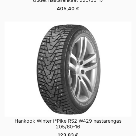
405,40
€
Hankook Winter i*Pike RS2 W429 nastarengas
205/60-16
123,83
€