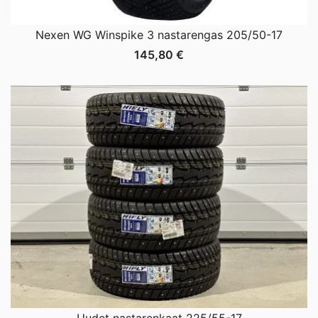
Nexen WG Winspike 3 nastarengas 205/50-17
145,80
€
Uudet nastarenkaat 225/55-17