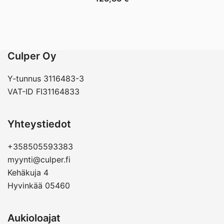
Culper Oy
Y-tunnus 3116483-3
VAT-ID FI31164833
Yhteystiedot
+358505593383
myynti@culper.fi
Kehäkuja 4
Hyvinkää 05460
Aukioloajat