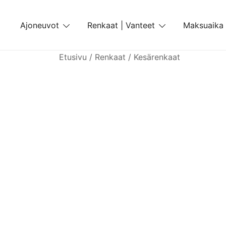
Skip
to
Ajoneuvot
Renkaat | Vanteet
Maksuaika
content
Etusivu
/
Renkaat
/
Kesärenkaat