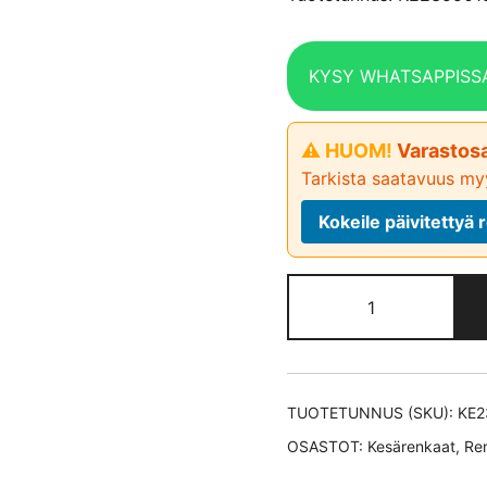
KYSY WHATSAPPISS
⚠ HUOM!
Varastosa
Tarkista saatavuus myy
Kokeile päivitetty
Continental
EcoContact
6 XL *EV
kesärengas
235/50-
TUOTETUNNUS (SKU):
KE2
19
OSASTOT:
Kesärenkaat
,
Re
määrä