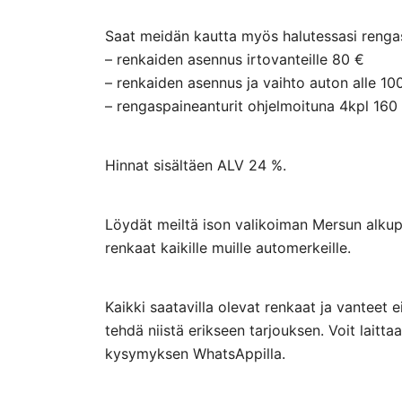
Saat meidän kautta myös halutessasi rengasp
– renkaiden asennus irtovanteille 80 €
– renkaiden asennus ja vaihto auton alle 10
– rengaspaineanturit ohjelmoituna 4kpl 160
Hinnat sisältäen ALV 24 %.
Löydät meiltä ison valikoiman Mersun alkupe
renkaat kaikille muille automerkeille.
Kaikki saatavilla olevat renkaat ja vanteet 
tehdä niistä erikseen tarjouksen. Voit lai
kysymyksen WhatsAppilla.