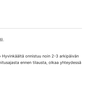
B).
o Hyvinkäältä onnistuu noin 2-3 arkipäivän
mitusajasta ennen tilausta, olkaa yhteydessä