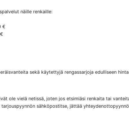
alvelut näille renkaille:
0 €
 €
räisvanteita sekä käytettyjä rengassarjoja edulliseen hintaa
eivät ole vielä netissä, joten jos etsimiäsi renkaita tai va
ttaa tarjouspyynnön sähköpostitse, jättää yhteydenottopyyn