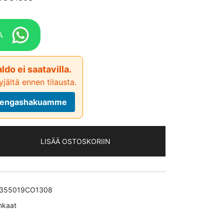
A
ldo ei saatavilla.
jältä ennen tilausta.
ä rengashakuamme
LISÄÄ OSTOSKORIIN
355019CO1308
nkaat