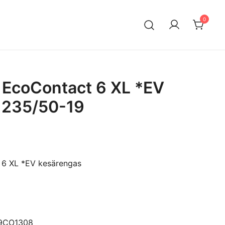
0
n maahantuontiin ja myyntiin erikoistunut suomalainen
ksella. Vaihtoautojen lisäksi meiltä löytyy käytettyjä
a edullisesti erityisesti Mersuihin.
 EcoContact 6 XL *EV
 235/50-19
 6 XL *EV kesärengas
19CO1308