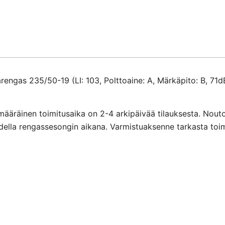
engas 235/50-19 (LI: 103, Polttoaine: A, Märkäpito: B, 71d
määräinen toimitusaika on 2-4 arkipäivää tilauksesta. Nout
ihdella rengassesongin aikana. Varmistuaksenne tarkasta toi