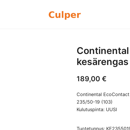
Olemme rengasmyyntiin sekä autoje
Culper Oy
perheyritys yli 20 vuoden kokemu
rengassarjoj
Continental
kesärengas
189,00
€
Continental EcoContact
235/50-19 (103)
Kulutuspinta: UUSI
Tuotetunnus: KE23550