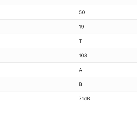
50
19
T
103
A
B
71dB