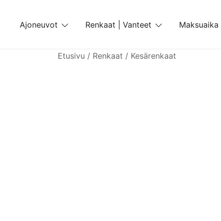
Skip
to
Ajoneuvot
Renkaat | Vanteet
Maksuaika
content
Etusivu
/
Renkaat
/
Kesärenkaat