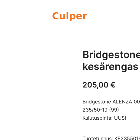
Olemme rengasmyyntiin sekä autoje
Culper Oy
perheyritys yli 20 vuoden kokemu
rengassarjoj
Bridgeston
kesärengas
205,00
€
Bridgestone ALENZA 00
235/50-19 (99)
Kulutuspinta: UUSI
Tuotetunnus: KE23550