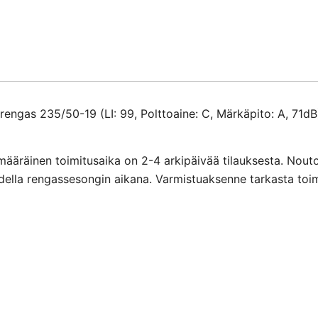
19
määrä
gas 235/50-19 (LI: 99, Polttoaine: C, Märkäpito: A, 71dB
määräinen toimitusaika on 2-4 arkipäivää tilauksesta. Nout
ihdella rengassesongin aikana. Varmistuaksenne tarkasta toi