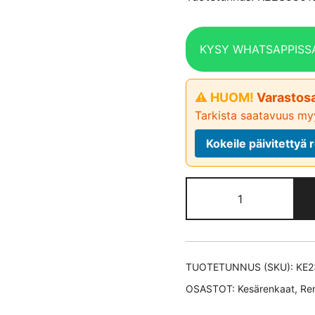
KYSY WHATSAPPISS
⚠ HUOM!
Varastosa
Tarkista saatavuus myy
Kokeile päivitetty
Bridgestone
ALENZA
001
B-
SEAL
TUOTETUNNUS (SKU):
KE2
kesärengas
OSASTOT:
Kesärenkaat
,
Re
235/50-