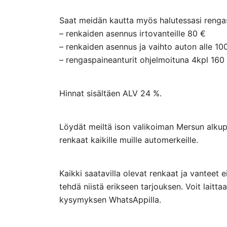
Saat meidän kautta myös halutessasi rengasp
– renkaiden asennus irtovanteille 80 €
– renkaiden asennus ja vaihto auton alle 10
– rengaspaineanturit ohjelmoituna 4kpl 160
Hinnat sisältäen ALV 24 %.
Löydät meiltä ison valikoiman Mersun alkupe
renkaat kaikille muille automerkeille.
Kaikki saatavilla olevat renkaat ja vanteet 
tehdä niistä erikseen tarjouksen. Voit lai
kysymyksen WhatsAppilla.