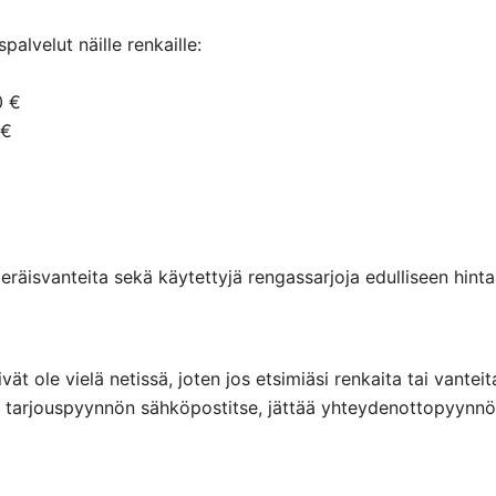
alvelut näille renkaille:
0 €
 €
räisvanteita sekä käytettyjä rengassarjoja edulliseen hintaa
eivät ole vielä netissä, joten jos etsimiäsi renkaita tai va
ttaa tarjouspyynnön sähköpostitse, jättää yhteydenottopyyn