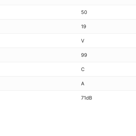
50
19
V
99
C
A
71dB