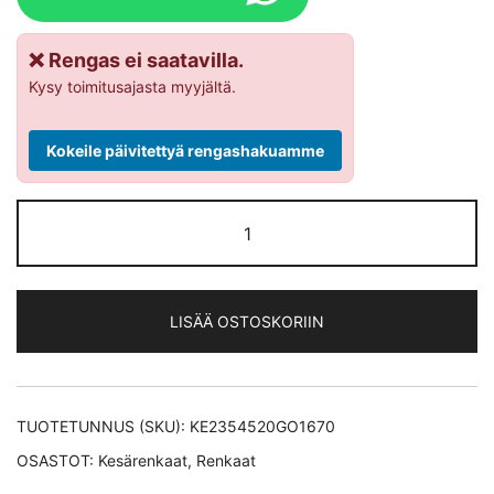
❌ Rengas ei saatavilla.
Kysy toimitusajasta myyjältä.
Kokeile päivitettyä rengashakuamme
Goodyear
Eagle
F1
Asymmetric
LISÄÄ OSTOSKORIIN
3
SUV XL
kesärengas
235/45-
TUOTETUNNUS (SKU):
KE2354520GO1670
20
OSASTOT:
Kesärenkaat
,
Renkaat
määrä