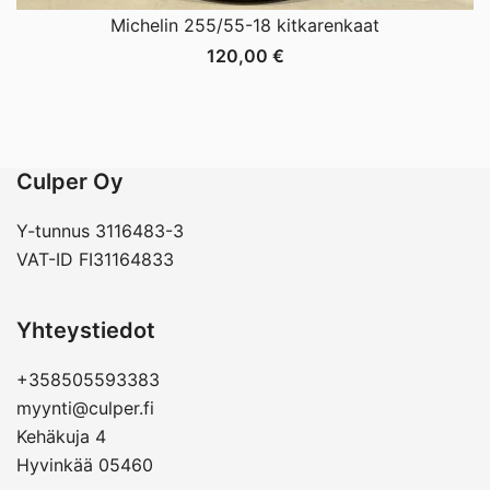
Michelin 255/55-18 kitkarenkaat
120,00
€
Culper Oy
Y-tunnus 3116483-3
VAT-ID FI31164833
Yhteystiedot
+358505593383
myynti@culper.fi
Kehäkuja 4
Hyvinkää 05460