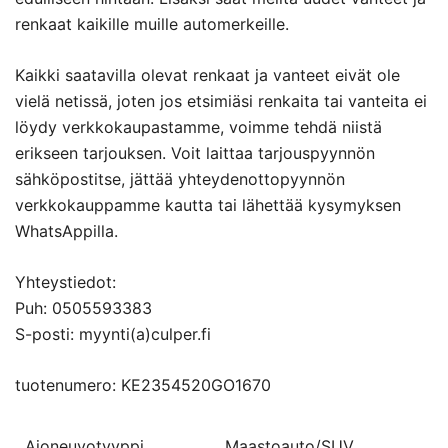
renkaat kaikille muille automerkeille.
Kaikki saatavilla olevat renkaat ja vanteet eivät ole
vielä netissä, joten jos etsimiäsi renkaita tai vanteita ei
löydy verkkokaupastamme, voimme tehdä niistä
erikseen tarjouksen. Voit laittaa tarjouspyynnön
sähköpostitse, jättää yhteydenottopyynnön
verkkokauppamme kautta tai lähettää kysymyksen
WhatsAppilla.
Yhteystiedot:
Puh: 0505593383
S-posti: myynti(a)culper.fi
tuotenumero: KE2354520GO1670
Ajoneuvotyyppi
Maastoauto/SUV