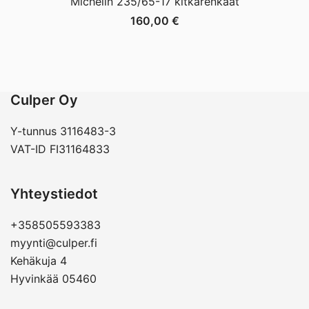
Michelin 235/65-17 kitkarenkaat
160,00
€
Culper Oy
Y-tunnus 3116483-3
VAT-ID FI31164833
Yhteystiedot
+358505593383
myynti@culper.fi
Kehäkuja 4
Hyvinkää 05460