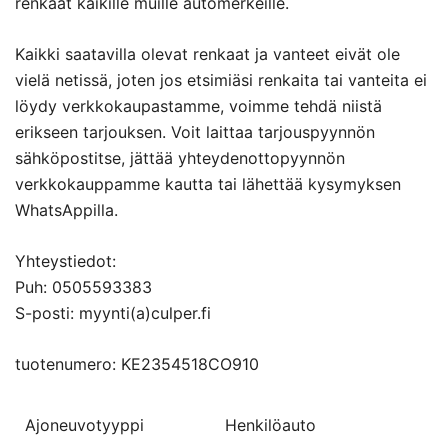
renkaat kaikille muille automerkeille.
Kaikki saatavilla olevat renkaat ja vanteet eivät ole
vielä netissä, joten jos etsimiäsi renkaita tai vanteita ei
löydy verkkokaupastamme, voimme tehdä niistä
erikseen tarjouksen. Voit laittaa tarjouspyynnön
sähköpostitse, jättää yhteydenottopyynnön
verkkokauppamme kautta tai lähettää kysymyksen
WhatsAppilla.
Yhteystiedot:
Puh: 0505593383
S-posti: myynti(a)culper.fi
tuotenumero: KE2354518CO910
Ajoneuvotyyppi
Henkilöauto