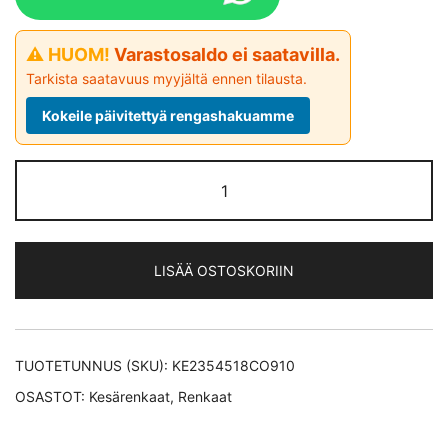
⚠ HUOM!
Varastosaldo ei saatavilla.
Tarkista saatavuus myyjältä ennen tilausta.
Kokeile päivitettyä rengashakuamme
Continental
PremiumContact
6 XL *EV
kesärengas
LISÄÄ OSTOSKORIIN
235/45-
18
määrä
TUOTETUNNUS (SKU):
KE2354518CO910
OSASTOT:
Kesärenkaat
,
Renkaat