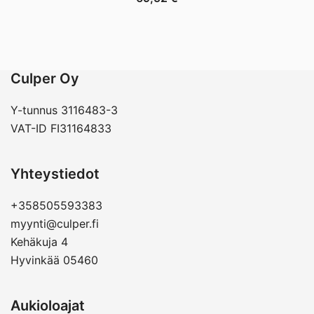
Culper Oy
Y-tunnus 3116483-3
VAT-ID FI31164833
Yhteystiedot
+358505593383
myynti@culper.fi
Kehäkuja 4
Hyvinkää 05460
Aukioloajat