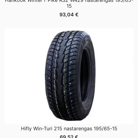
15
93,04
€
Hifly Win-Turi 215 nastarengas 195/65-15
69,52
€