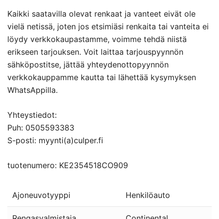
Kaikki saatavilla olevat renkaat ja vanteet eivät ole
vielä netissä, joten jos etsimiäsi renkaita tai vanteita ei
löydy verkkokaupastamme, voimme tehdä niistä
erikseen tarjouksen. Voit laittaa tarjouspyynnön
sähköpostitse, jättää yhteydenottopyynnön
verkkokauppamme kautta tai lähettää kysymyksen
WhatsAppilla.
Yhteystiedot:
Puh: 0505593383
S-posti: myynti(a)culper.fi
tuotenumero: KE2354518CO909
Ajoneuvotyyppi
Henkilöauto
Rengasvalmistaja
Continental