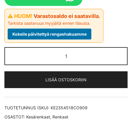
⚠ HUOM!
Varastosaldo ei saatavilla.
Tarkista saatavuus myyjältä ennen tilausta.
Kokeile päivitettyä rengashakuamme
Continental
EcoContact
6 *EV
kesärengas
LISÄÄ OSTOSKORIIN
235/45-
18
määrä
TUOTETUNNUS (SKU):
KE2354518CO909
OSASTOT:
Kesärenkaat
,
Renkaat