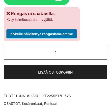
❌ Rengas ei saatavilla.
Kysy toimitusajasta myyjältä.
Kokeile päivitettyä rengashakuamme
Pirelli
CINTURATO
P7*
MOE
LISÄÄ OSTOSKORIIN
RFT *ROF
kesärengas
225/55-
17
TUOTETUNNUS (SKU):
KE2255517PI628
määrä
OSASTOT:
Kesärenkaat
,
Renkaat