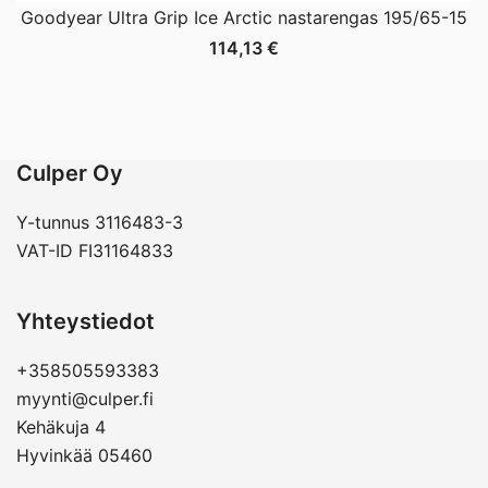
Goodyear Ultra Grip Ice Arctic nastarengas 195/65-15
114,13
€
Culper Oy
Y-tunnus 3116483-3
VAT-ID FI31164833
Yhteystiedot
+358505593383
myynti@culper.fi
Kehäkuja 4
Hyvinkää 05460