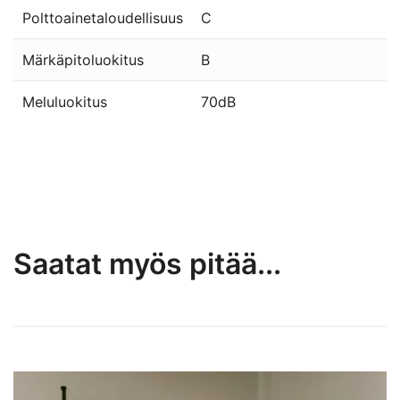
Polttoainetaloudellisuus
C
Märkäpitoluokitus
B
Meluluokitus
70dB
Saatat myös pitää...