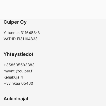
Culper Oy
Y-tunnus 3116483-3
VAT-ID FI31164833
Yhteystiedot
+358505593383
myynti@culper.fi
Kehäkuja 4
Hyvinkää 05460
Aukioloajat