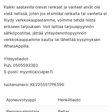
Kaikki saatavilla olevat renkaat ja vanteet eivät ole
vielä netissä, joten jos etsimiäsi renkaita tai vanteita ei
löydy verkkokaupastamme, voimme tehdä niistä
erikseen tarjouksen. Voit laittaa tarjouspyynnön
sähköpostitse, jättää yhteydenottopyynnön
verkkokauppamme kautta tai lähettää kysymyksen
WhatsAppilla.
Yhteystiedot:
Puh: 0505593383
S-posti: myynti(a)culper.fi
tuotenumero: KE2255517PE590
Ajoneuvotyyppi
Henkilöauto
Rengasvalmistaja
Petlas