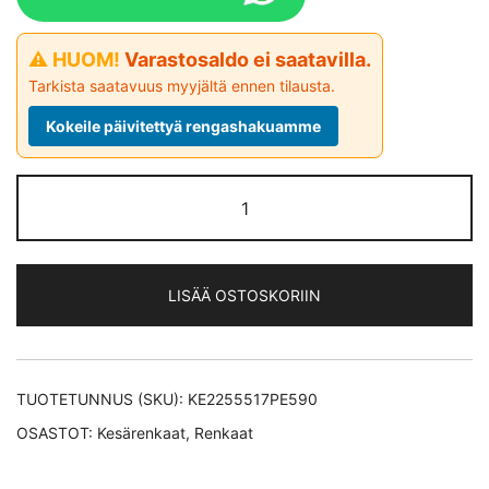
⚠ HUOM!
Varastosaldo ei saatavilla.
Tarkista saatavuus myyjältä ennen tilausta.
Kokeile päivitettyä rengashakuamme
Petlas
VELOX
SPORT
PT741
LISÄÄ OSTOSKORIIN
XL
kesärengas
225/55-
17
TUOTETUNNUS (SKU):
KE2255517PE590
määrä
OSASTOT:
Kesärenkaat
,
Renkaat