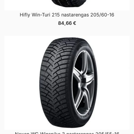
Hifly Win-Turi 215 nastarengas 205/60-16
84,66
€
Nexen WG Winspike 3 nastarengas 205/55-16