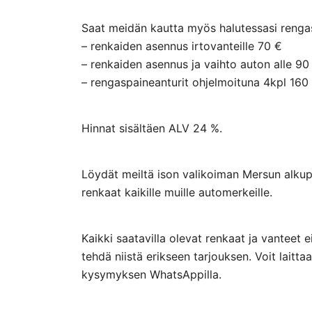
Saat meidän kautta myös halutessasi rengasp
– renkaiden asennus irtovanteille 70 €
– renkaiden asennus ja vaihto auton alle 90
– rengaspaineanturit ohjelmoituna 4kpl 160
Hinnat sisältäen ALV 24 %.
Löydät meiltä ison valikoiman Mersun alkupe
renkaat kaikille muille automerkeille.
Kaikki saatavilla olevat renkaat ja vanteet 
tehdä niistä erikseen tarjouksen. Voit lai
kysymyksen WhatsAppilla.