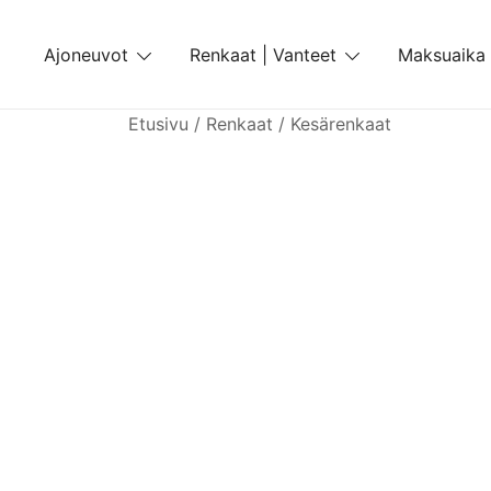
Skip
to
Ajoneuvot
Renkaat | Vanteet
Maksuaika
content
Etusivu
/
Renkaat
/
Kesärenkaat