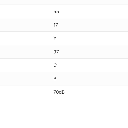
55
17
Y
97
C
B
70dB