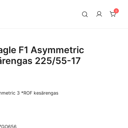
0
n maahantuontiin ja myyntiin erikoistunut suomalainen
ksella. Vaihtoautojen lisäksi meiltä löytyy käytettyjä
a edullisesti erityisesti Mersuihin.
agle F1 Asymmetric
ärengas 225/55-17
mmetric 3 *ROF kesärengas
17GO656