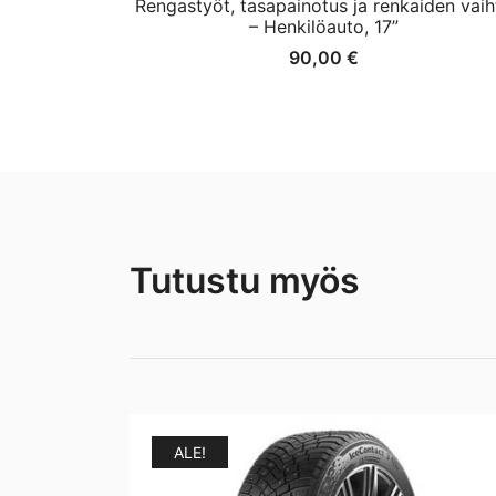
Rengastyöt, tasapainotus ja renkaiden vaih
– Henkilöauto, 17”
90,00
€
Tutustu myös
ALE!