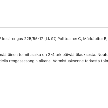
17
määrä
esärengas 225/55-17 (LI: 97, Polttoaine: C, Märkäpito: B,
määräinen toimitusaika on 2-4 arkipäivää tilauksesta. Nout
ihdella rengassesongin aikana. Varmistuaksenne tarkasta toi