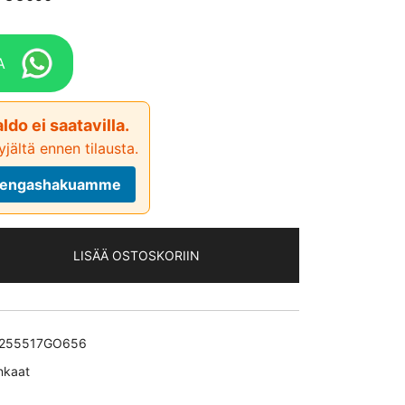
A
ldo ei saatavilla.
jältä ennen tilausta.
ä rengashakuamme
LISÄÄ OSTOSKORIIN
255517GO656
nkaat