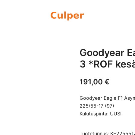
Olemme rengasmyyntiin sekä autoje
Culper Oy
perheyritys yli 20 vuoden kokemu
rengassarjoj
Goodyear E
3 *ROF kes
191,00
€
Goodyear Eagle F1 Asy
225/55-17 (97)
Kulutuspinta: UUSI
Tuotetunnus: KE22555