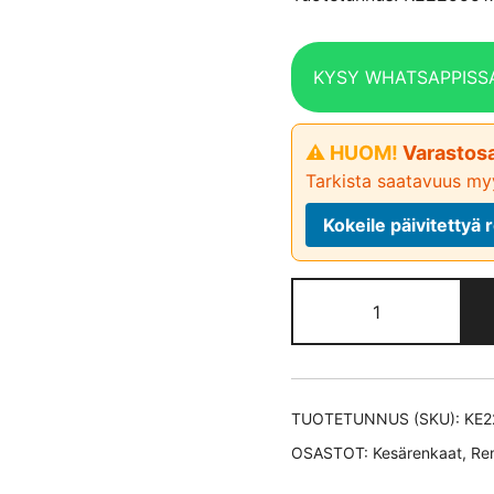
KYSY WHATSAPPISS
⚠ HUOM!
Varastosa
Tarkista saatavuus myy
Kokeile päivitetty
Goodyear
Eagle
F1
Asymmetric
3 *ROF
TUOTETUNNUS (SKU):
KE2
kesärengas
OSASTOT:
Kesärenkaat
,
Re
225/55-