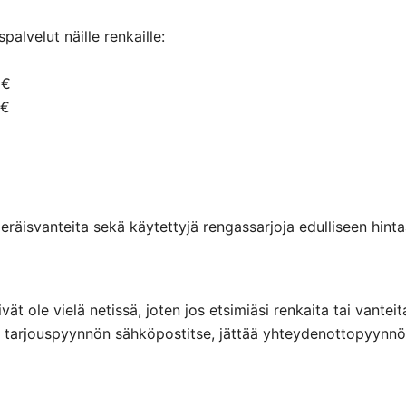
alvelut näille renkaille:
 €
 €
räisvanteita sekä käytettyjä rengassarjoja edulliseen hintaa
eivät ole vielä netissä, joten jos etsimiäsi renkaita tai va
ttaa tarjouspyynnön sähköpostitse, jättää yhteydenottopyyn