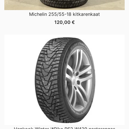
Michelin 255/55-18 kitkarenkaat
120,00
€
Hankook Winter i*Pike RS2 W429 nastarengas