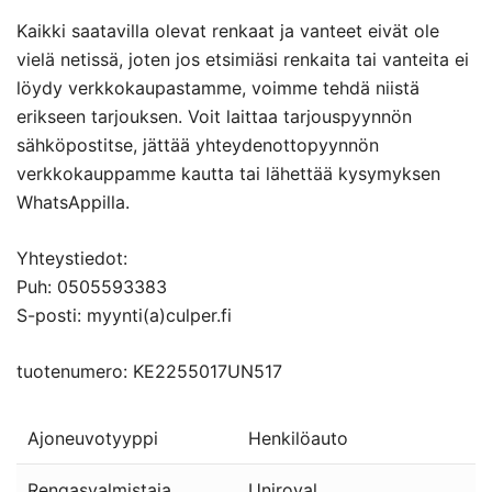
Kaikki saatavilla olevat renkaat ja vanteet eivät ole
vielä netissä, joten jos etsimiäsi renkaita tai vanteita ei
löydy verkkokaupastamme, voimme tehdä niistä
erikseen tarjouksen. Voit laittaa tarjouspyynnön
sähköpostitse, jättää yhteydenottopyynnön
verkkokauppamme kautta tai lähettää kysymyksen
WhatsAppilla.
Yhteystiedot:
Puh: 0505593383
S-posti: myynti(a)culper.fi
tuotenumero: KE2255017UN517
Ajoneuvotyyppi
Henkilöauto
Rengasvalmistaja
Uniroyal