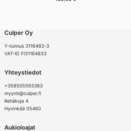
Culper Oy
Y-tunnus 3116483-3
VAT-ID FI31164833
Yhteystiedot
+358505593383
myynti@culper.fi
Kehäkuja 4
Hyvinkää 05460
Aukioloajat