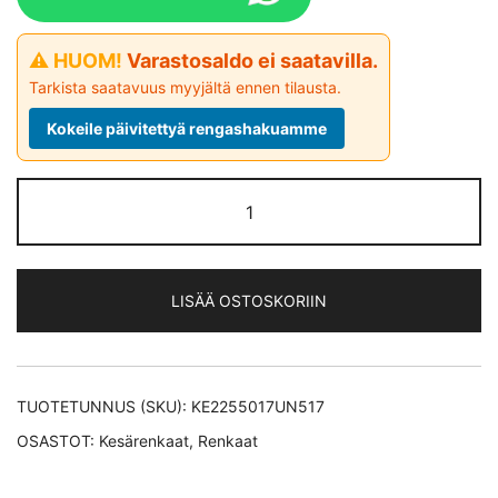
⚠ HUOM!
Varastosaldo ei saatavilla.
Tarkista saatavuus myyjältä ennen tilausta.
Kokeile päivitettyä rengashakuamme
Uniroyal
RainSport
5
(Continental)
LISÄÄ OSTOSKORIIN
kesärengas
225/50-
17
määrä
TUOTETUNNUS (SKU):
KE2255017UN517
OSASTOT:
Kesärenkaat
,
Renkaat