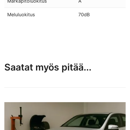
Märkäpitoluokitus
A
Meluluokitus
70dB
Saatat myös pitää...