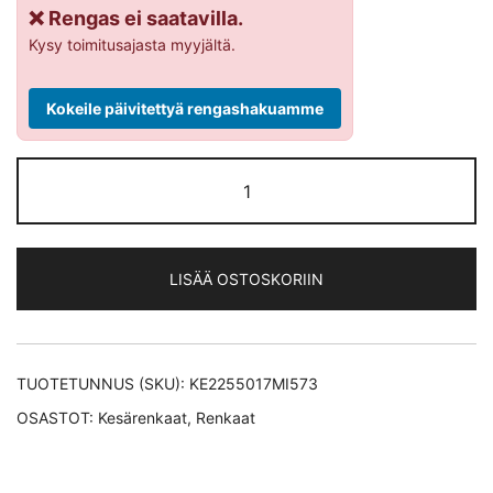
❌ Rengas ei saatavilla.
Kysy toimitusajasta myyjältä.
Kokeile päivitettyä rengashakuamme
Michelin
PRIMACY
4+
XL
LISÄÄ OSTOSKORIIN
kesärengas
225/50-
17
määrä
TUOTETUNNUS (SKU):
KE2255017MI573
OSASTOT:
Kesärenkaat
,
Renkaat