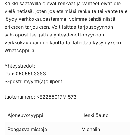
Kaikki saatavilla olevat renkaat ja vanteet eivät ole
vielä netissä, joten jos etsimiäsi renkaita tai vanteita ei
löydy verkkokaupastamme, voimme tehdä niistä
erikseen tarjouksen. Voit laittaa tarjouspyynnön
sähköpostitse, jättää yhteydenottopyynnön
verkkokauppamme kautta tai lähettää kysymyksen
WhatsAppilla.
Yhteystiedot:
Puh: 0505593383
S-posti: myynti(a)culper.fi
tuotenumero: KE2255017MI573
Ajoneuvotyyppi
Henkilöauto
Rengasvalmistaja
Michelin