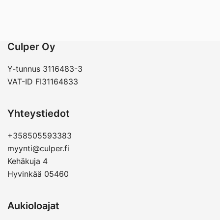
Culper Oy
Y-tunnus 3116483-3
VAT-ID FI31164833
Yhteystiedot
+358505593383
myynti@culper.fi
Kehäkuja 4
Hyvinkää 05460
Aukioloajat