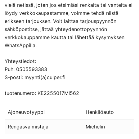
vielä netissä, joten jos etsimiäsi renkaita tai vanteita ei
löydy verkkokaupastamme, voimme tehdä niistä
erikseen tarjouksen. Voit laittaa tarjouspyynnön
sähköpostitse, jättää yhteydenottopyynnön
verkkokauppamme kautta tai lähettää kysymyksen
WhatsAppilla.
Yhteystiedot:
Puh: 0505593383
S-posti: myynti(a)culper.fi
tuotenumero: KE2255017MI562
Ajoneuvotyyppi
Henkilöauto
Rengasvalmistaja
Michelin