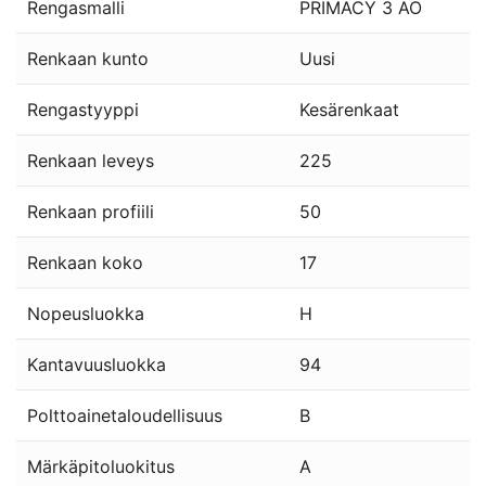
Rengasmalli
PRIMACY 3 AO
Renkaan kunto
Uusi
Rengastyyppi
Kesärenkaat
Renkaan leveys
225
Renkaan profiili
50
Renkaan koko
17
Nopeusluokka
H
Kantavuusluokka
94
Polttoainetaloudellisuus
B
Märkäpitoluokitus
A