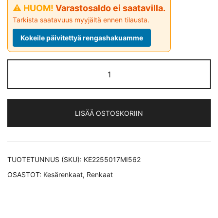
⚠ HUOM!
Varastosaldo ei saatavilla.
Tarkista saatavuus myyjältä ennen tilausta.
Kokeile päivitettyä rengashakuamme
Michelin
PRIMACY
3
AO
LISÄÄ OSTOSKORIIN
kesärengas
225/50-
17
määrä
TUOTETUNNUS (SKU):
KE2255017MI562
OSASTOT:
Kesärenkaat
,
Renkaat