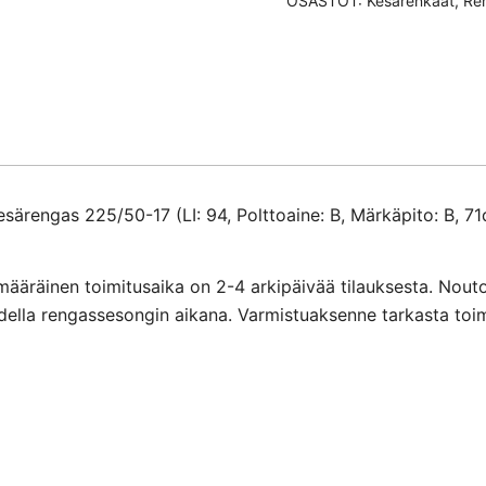
OSASTOT:
Kesärenkaat
,
Re
määrä
ärengas 225/50-17 (LI: 94, Polttoaine: B, Märkäpito: B, 71
määräinen toimitusaika on 2-4 arkipäivää tilauksesta. Nout
ihdella rengassesongin aikana. Varmistuaksenne tarkasta toi