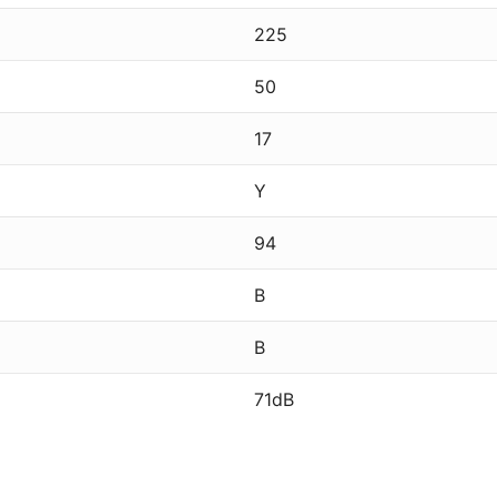
225
50
17
Y
94
B
B
71dB