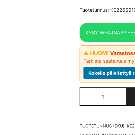
Tuotetunnus: KE22550
KYSY WHATSAPPISS
⚠ HUOM!
Varastosa
Tarkista saatavuus myy
Kokeile päivitetty
Continental
EcoContact
6 *ROF *EV
kesärengas
225/50-
TUOTETUNNUS (SKU):
KE2
17