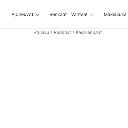
Skip
to
Ajoneuvot
Renkaat | Vanteet
Maksuaika
content
Etusivu
/
Renkaat
/
Kesärenkaat