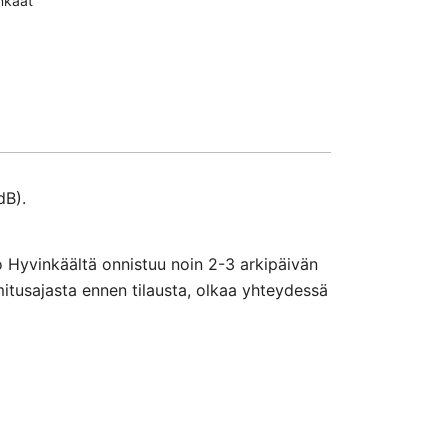
nkaat
dB).
o Hyvinkäältä onnistuu noin 2-3 arkipäivän
mitusajasta ennen tilausta, olkaa yhteydessä