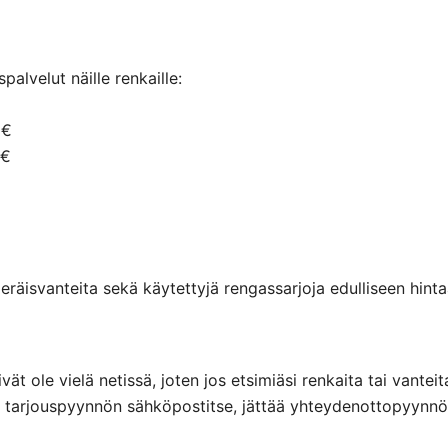
alvelut näille renkaille:
 €
 €
räisvanteita sekä käytettyjä rengassarjoja edulliseen hintaa
eivät ole vielä netissä, joten jos etsimiäsi renkaita tai va
ttaa tarjouspyynnön sähköpostitse, jättää yhteydenottopyyn