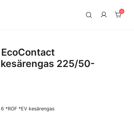
0
n maahantuontiin ja myyntiin erikoistunut suomalainen
ksella. Vaihtoautojen lisäksi meiltä löytyy käytettyjä
a edullisesti erityisesti Mersuihin.
 EcoContact
 kesärengas 225/50-
 6 *ROF *EV kesärengas