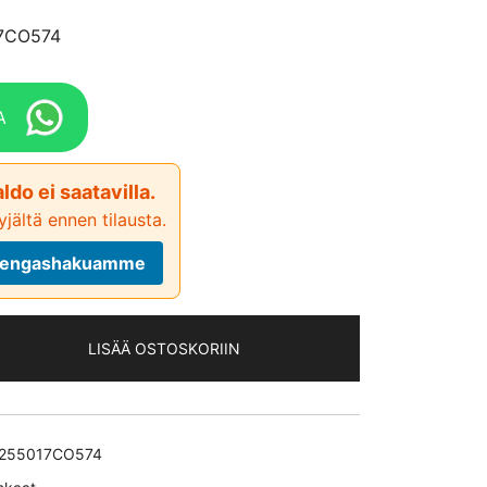
17CO574
A
ldo ei saatavilla.
jältä ennen tilausta.
ä rengashakuamme
LISÄÄ OSTOSKORIIN
255017CO574