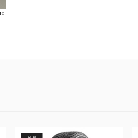
to
ALE!