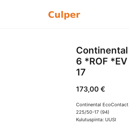
Olemme rengasmyyntiin sekä autoje
Culper Oy
perheyritys yli 20 vuoden kokemu
rengassarjoj
Continental
6 *ROF *EV
17
173,00
€
Continental EcoContact
225/50-17 (94)
Kulutuspinta: UUSI