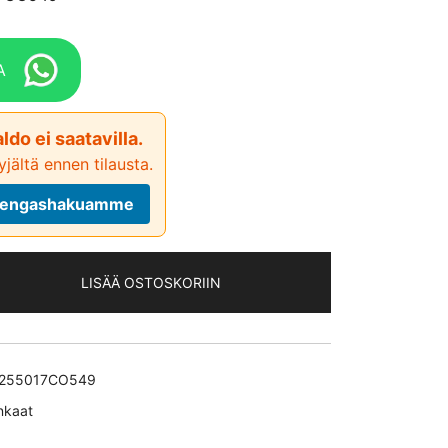
A
ldo ei saatavilla.
jältä ennen tilausta.
ä rengashakuamme
LISÄÄ OSTOSKORIIN
act
255017CO549
nkaat