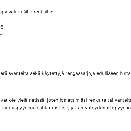
alvelut näille renkaille:
 €
 €
räisvanteita sekä käytettyjä rengassarjoja edulliseen hintaa
eivät ole vielä netissä, joten jos etsimiäsi renkaita tai va
ttaa tarjouspyynnön sähköpostitse, jättää yhteydenottopyyn