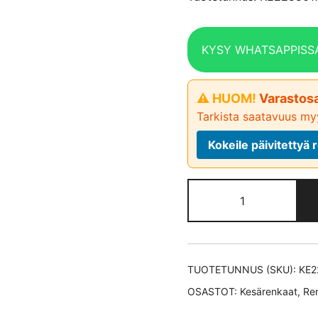
KYSY WHATSAPPISS
⚠ HUOM!
Varastosa
Tarkista saatavuus myy
Kokeile päivitetty
Continental
PremiumCont
7 *EV
kesärengas
225/50-
TUOTETUNNUS (SKU):
KE2
17
OSASTOT:
Kesärenkaat
,
Re
määrä