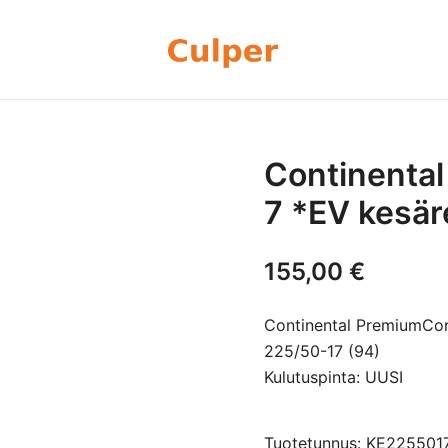
Olemme rengasmyyntiin sekä autoje
Culper Oy
perheyritys yli 20 vuoden kokemu
rengassarjoj
Continenta
7 *EV kesä
155,00
€
Continental PremiumCon
225/50-17 (94)
Kulutuspinta: UUSI
Tuotetunnus: KE22550