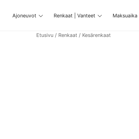
Skip
to
Ajoneuvot
Renkaat | Vanteet
Maksuaika
content
Etusivu
/
Renkaat
/
Kesärenkaat