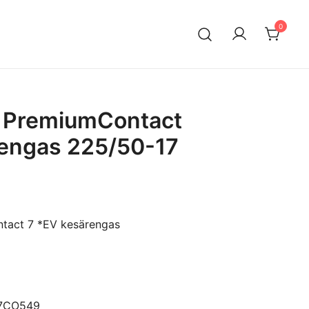
0
n maahantuontiin ja myyntiin erikoistunut suomalainen
ksella. Vaihtoautojen lisäksi meiltä löytyy käytettyjä
a edullisesti erityisesti Mersuihin.
l PremiumContact
rengas 225/50-17
tact 7 *EV kesärengas
17CO549