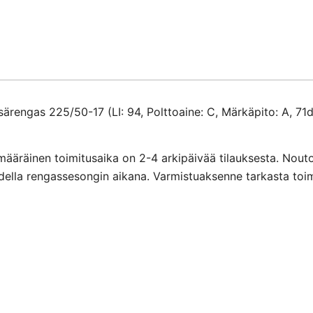
rengas 225/50-17 (LI: 94, Polttoaine: C, Märkäpito: A, 71d
määräinen toimitusaika on 2-4 arkipäivää tilauksesta. Nout
ihdella rengassesongin aikana. Varmistuaksenne tarkasta toi