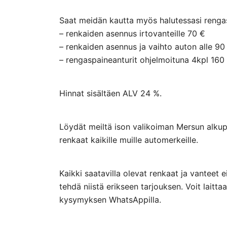
Saat meidän kautta myös halutessasi rengasp
– renkaiden asennus irtovanteille 70 €
– renkaiden asennus ja vaihto auton alle 90
– rengaspaineanturit ohjelmoituna 4kpl 160
Hinnat sisältäen ALV 24 %.
Löydät meiltä ison valikoiman Mersun alkupe
renkaat kaikille muille automerkeille.
Kaikki saatavilla olevat renkaat ja vanteet 
tehdä niistä erikseen tarjouksen. Voit lai
kysymyksen WhatsAppilla.