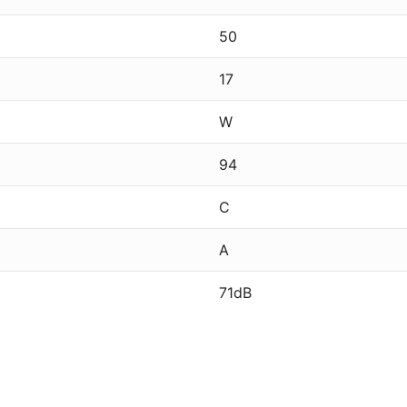
50
17
W
94
C
A
71dB