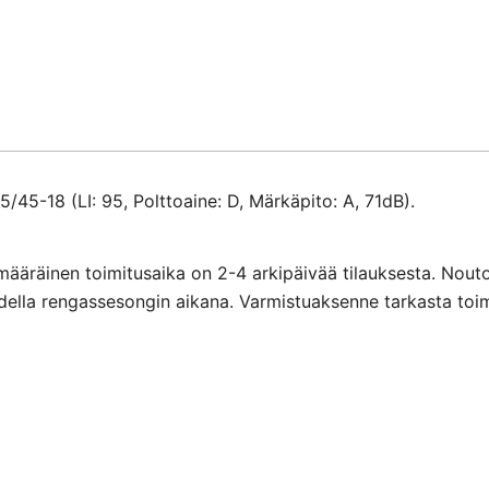
määrä
45-18 (LI: 95, Polttoaine: D, Märkäpito: A, 71dB).
määräinen toimitusaika on 2-4 arkipäivää tilauksesta. Nout
ihdella rengassesongin aikana. Varmistuaksenne tarkasta toi