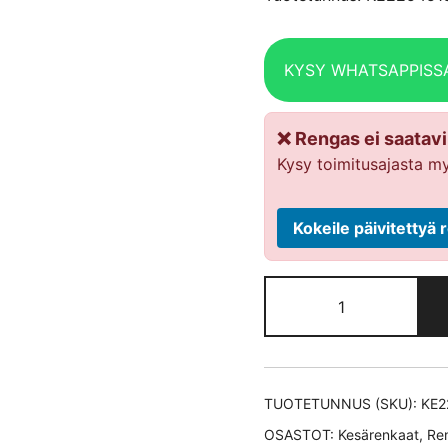
KYSY WHATSAPPISS
❌ Rengas ei saatavil
Kysy toimitusajasta my
Kokeile päivitetty
Nexen
N
´Fera
Sport XL
kesärengas
TUOTETUNNUS (SKU):
KE2
225/45-
OSASTOT:
Kesärenkaat
,
Re
18