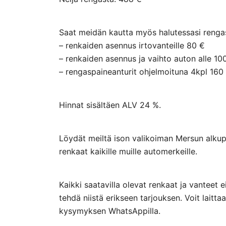
Saat meidän kautta myös halutessasi rengasp
– renkaiden asennus irtovanteille 80 €
– renkaiden asennus ja vaihto auton alle 10
– rengaspaineanturit ohjelmoituna 4kpl 160
Hinnat sisältäen ALV 24 %.
Löydät meiltä ison valikoiman Mersun alkupe
renkaat kaikille muille automerkeille.
Kaikki saatavilla olevat renkaat ja vanteet 
tehdä niistä erikseen tarjouksen. Voit lai
kysymyksen WhatsAppilla.