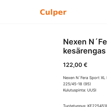
Olemme rengasmyyntiin sekä autoje
Culper Oy
perheyritys yli 20 vuoden kokemu
rengassarjoj
Nexen N´Fe
kesärengas
122,00
€
Nexen N´Fera Sport XL
225/45-18 (95)
Kulutuspinta: UUSI
Tuotetunnus: KE22545