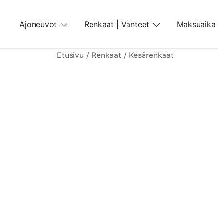
Skip
to
Ajoneuvot
Renkaat | Vanteet
Maksuaika
content
Etusivu
/
Renkaat
/
Kesärenkaat