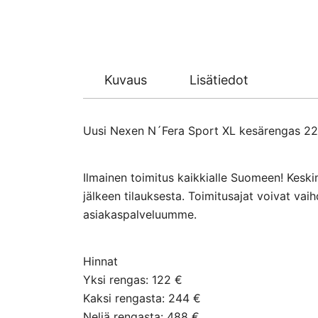
Kuvaus
Lisätiedot
Uusi Nexen N´Fera Sport XL kesärengas 225/
Ilmainen toimitus kaikkialle Suomeen! Keski
jälkeen tilauksesta. Toimitusajat voivat va
asiakaspalveluumme.
Hinnat
Yksi rengas: 122 €
Kaksi rengasta: 244 €
Neljä rengasta: 488 €