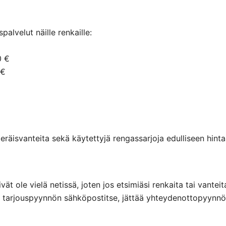
alvelut näille renkaille:
0 €
 €
räisvanteita sekä käytettyjä rengassarjoja edulliseen hintaa
eivät ole vielä netissä, joten jos etsimiäsi renkaita tai va
ttaa tarjouspyynnön sähköpostitse, jättää yhteydenottopyyn