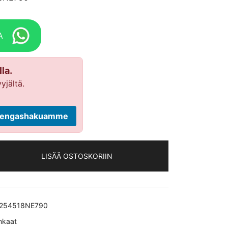
A
la.
yjältä.
ä rengashakuamme
LISÄÄ OSTOSKORIIN
254518NE790
nkaat