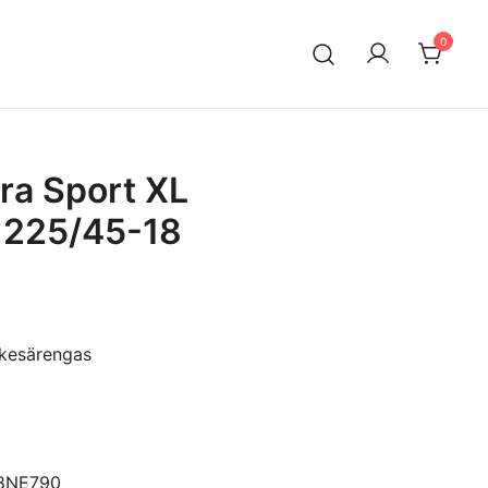
0
n maahantuontiin ja myyntiin erikoistunut suomalainen
ksella. Vaihtoautojen lisäksi meiltä löytyy käytettyjä
a edullisesti erityisesti Mersuihin.
ra Sport XL
 225/45-18
 kesärengas
18NE790