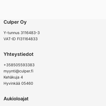
Culper Oy
Y-tunnus 3116483-3
VAT-ID FI31164833
Yhteystiedot
+358505593383
myynti@culper.fi
Kehäkuja 4
Hyvinkää 05460
Aukioloajat