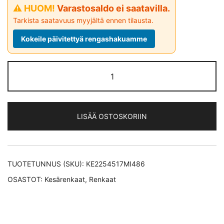
⚠ HUOM!
Varastosaldo ei saatavilla.
Tarkista saatavuus myyjältä ennen tilausta.
Kokeile päivitettyä rengashakuamme
Michelin
PRIMACY
4
S1
LISÄÄ OSTOSKORIIN
XL
kesärengas
225/45-
17
TUOTETUNNUS (SKU):
KE2254517MI486
määrä
OSASTOT:
Kesärenkaat
,
Renkaat