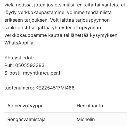
vielä netissä, joten jos etsimiäsi renkaita tai vanteita ei
löydy verkkokaupastamme, voimme tehdä niistä
erikseen tarjouksen. Voit laittaa tarjouspyynnön
sähköpostitse, jättää yhteydenottopyynnön
verkkokauppamme kautta tai lähettää kysymyksen
WhatsAppilla.
Yhteystiedot:
Puh: 0505593383
S-posti: myynti(a)culper.fi
tuotenumero: KE2254517MI486
Ajoneuvotyyppi
Henkilöauto
Rengasvalmistaja
Michelin