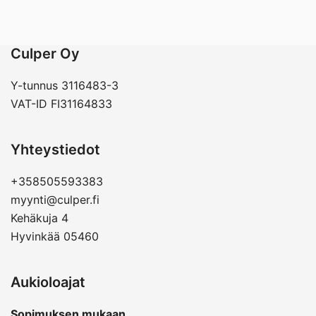
oli:
on:
165,00 €.
157,64 €.
Culper Oy
Y-tunnus 3116483-3
VAT-ID FI31164833
Yhteystiedot
+358505593383
myynti@culper.fi
Kehäkuja 4
Hyvinkää 05460
Aukioloajat
Sopimuksen mukaan