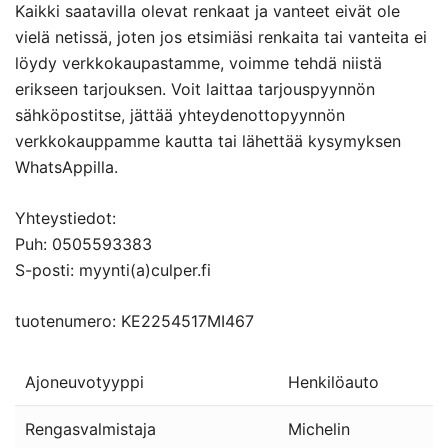
Kaikki saatavilla olevat renkaat ja vanteet eivät ole
vielä netissä, joten jos etsimiäsi renkaita tai vanteita ei
löydy verkkokaupastamme, voimme tehdä niistä
erikseen tarjouksen. Voit laittaa tarjouspyynnön
sähköpostitse, jättää yhteydenottopyynnön
verkkokauppamme kautta tai lähettää kysymyksen
WhatsAppilla.
Yhteystiedot:
Puh: 0505593383
S-posti: myynti(a)culper.fi
tuotenumero: KE2254517MI467
Ajoneuvotyyppi
Henkilöauto
Rengasvalmistaja
Michelin