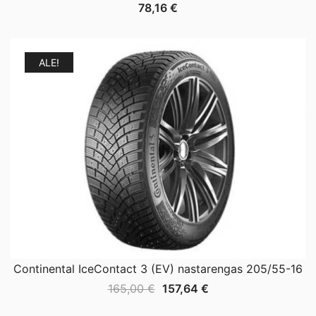
78,16
€
ALE!
Continental IceContact 3 (EV) nastarengas 205/55-16
Alkuperäinen
Nykyinen
165,00
€
157,64
€
hinta
hinta