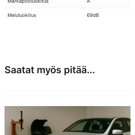
Märkäpitoluokitus
A
Meluluokitus
69dB
Saatat myös pitää...