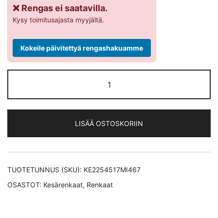
❌ Rengas ei saatavilla.
Kysy toimitusajasta myyjältä.
Kokeile päivitettyä rengashakuamme
Michelin
PRIMACY
4+
kesärengas
LISÄÄ OSTOSKORIIN
225/45-
17
määrä
TUOTETUNNUS (SKU):
KE2254517MI467
OSASTOT:
Kesärenkaat
,
Renkaat