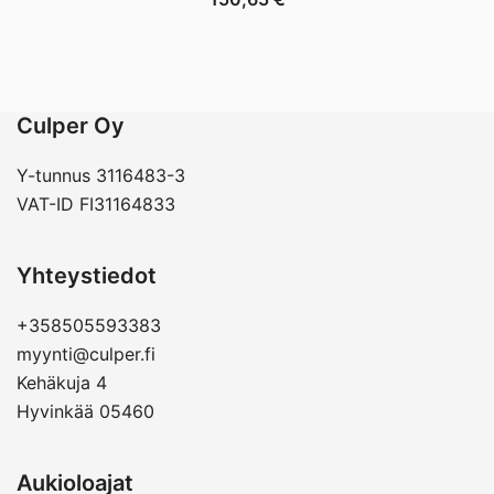
Culper Oy
Y-tunnus 3116483-3
VAT-ID FI31164833
Yhteystiedot
+358505593383
myynti@culper.fi
Kehäkuja 4
Hyvinkää 05460
Aukioloajat