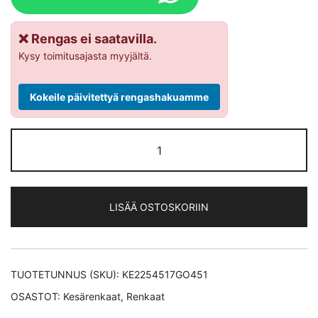
❌ Rengas ei saatavilla.
Kysy toimitusajasta myyjältä.
Kokeile päivitettyä rengashakuamme
Goodyear
Eagle
F1
Asymmetric
LISÄÄ OSTOSKORIIN
3 XL
kesärengas
225/45-
17
TUOTETUNNUS (SKU):
KE2254517GO451
määrä
OSASTOT:
Kesärenkaat
,
Renkaat