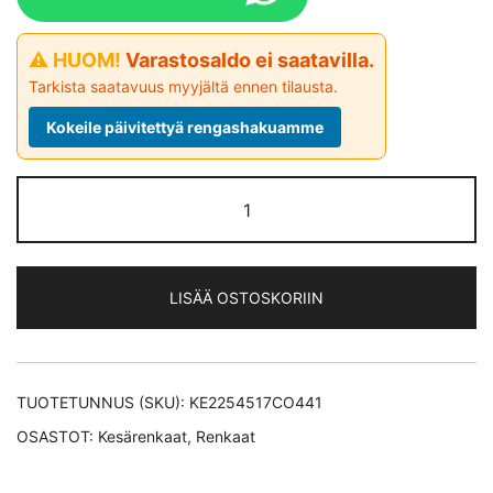
⚠ HUOM!
Varastosaldo ei saatavilla.
Tarkista saatavuus myyjältä ennen tilausta.
Kokeile päivitettyä rengashakuamme
Continental
PremiumContact
7 XL *EV
kesärengas
LISÄÄ OSTOSKORIIN
225/45-
17
määrä
TUOTETUNNUS (SKU):
KE2254517CO441
OSASTOT:
Kesärenkaat
,
Renkaat