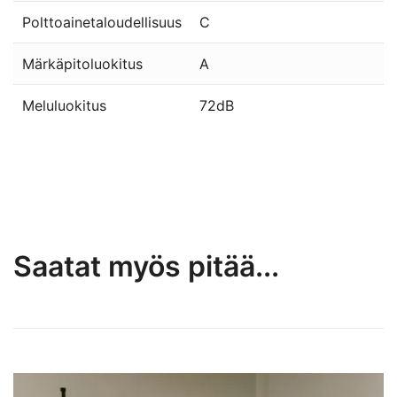
Polttoainetaloudellisuus
C
Märkäpitoluokitus
A
Meluluokitus
72dB
Saatat myös pitää...