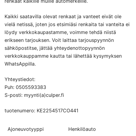
renkaat kaikille muille automerkeille.
Kaikki saatavilla olevat renkaat ja vanteet eivät ole
vielä netissä, joten jos etsimiäsi renkaita tai vanteita ei
löydy verkkokaupastamme, voimme tehdä niistä
erikseen tarjouksen. Voit laittaa tarjouspyynnön
sähköpostitse, jättää yhteydenottopyynnön
verkkokauppamme kautta tai lähettää kysymyksen
WhatsAppilla.
Yhteystiedot:
Puh: 0505593383
S-posti: myynti(a)culper.fi
tuotenumero: KE2254517CO441
Ajoneuvotyyppi
Henkilöauto