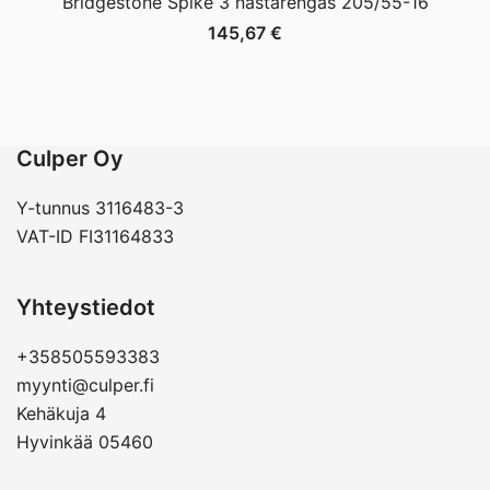
Bridgestone Spike 3 nastarengas 205/55-16
145,67
€
Culper Oy
Y-tunnus 3116483-3
VAT-ID FI31164833
Yhteystiedot
+358505593383
myynti@culper.fi
Kehäkuja 4
Hyvinkää 05460