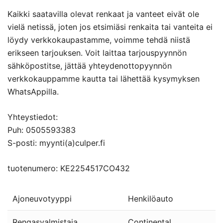
Kaikki saatavilla olevat renkaat ja vanteet eivät ole
vielä netissä, joten jos etsimiäsi renkaita tai vanteita ei
löydy verkkokaupastamme, voimme tehdä niistä
erikseen tarjouksen. Voit laittaa tarjouspyynnön
sähköpostitse, jättää yhteydenottopyynnön
verkkokauppamme kautta tai lähettää kysymyksen
WhatsAppilla.
Yhteystiedot:
Puh: 0505593383
S-posti: myynti(a)culper.fi
tuotenumero: KE2254517CO432
Ajoneuvotyyppi
Henkilöauto
Rengasvalmistaja
Continental