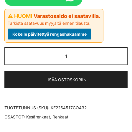
⚠ HUOM!
Varastosaldo ei saatavilla.
Tarkista saatavuus myyjältä ennen tilausta.
Kokeile päivitettyä rengashakuamme
Continental
EcoContact
6 *EV
kesärengas
LISÄÄ OSTOSKORIIN
225/45-
17
määrä
TUOTETUNNUS (SKU):
KE2254517CO432
OSASTOT:
Kesärenkaat
,
Renkaat