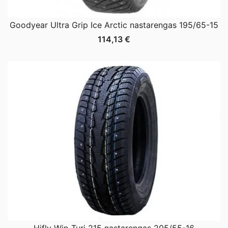
Goodyear Ultra Grip Ice Arctic nastarengas 195/65-15
114,13
€
Hifly Win-Turi 215 nastarengas 205/55-16