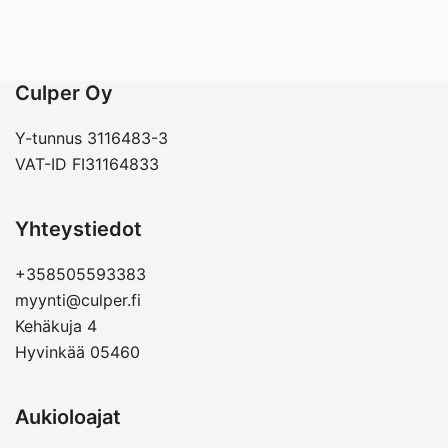
Culper Oy
Y-tunnus 3116483-3
VAT-ID FI31164833
Yhteystiedot
+358505593383
myynti@culper.fi
Kehäkuja 4
Hyvinkää 05460
Aukioloajat