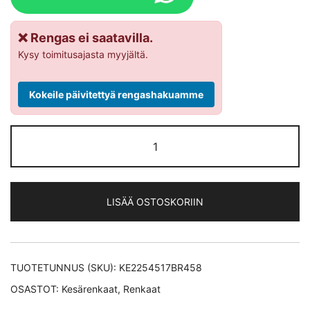
❌ Rengas ei saatavilla.
Kysy toimitusajasta myyjältä.
Kokeile päivitettyä rengashakuamme
Bridgestone
POTENZA
SPORT
XL
LISÄÄ OSTOSKORIIN
kesärengas
225/45-
17
määrä
TUOTETUNNUS (SKU):
KE2254517BR458
OSASTOT:
Kesärenkaat
,
Renkaat