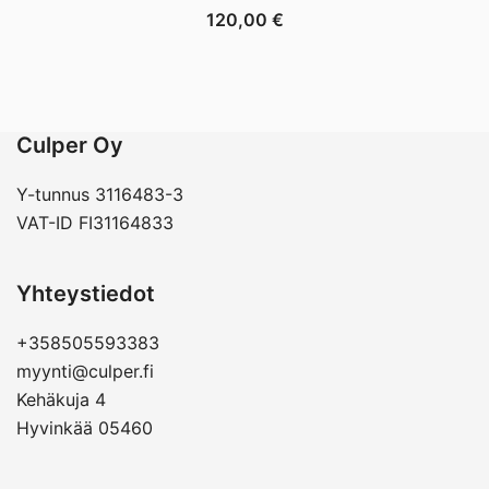
120,00
€
Culper Oy
Y-tunnus 3116483-3
VAT-ID FI31164833
Yhteystiedot
+358505593383
myynti@culper.fi
Kehäkuja 4
Hyvinkää 05460