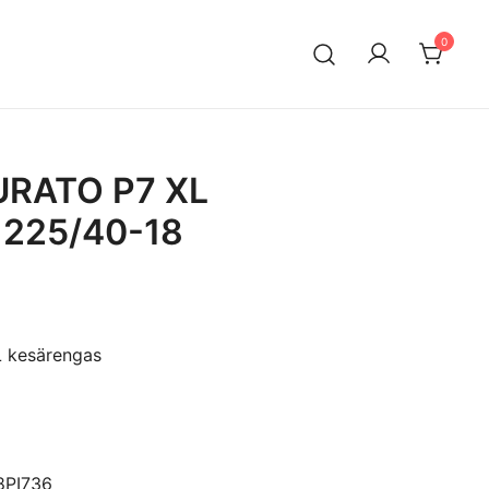
0
n maahantuontiin ja myyntiin erikoistunut suomalainen
ksella. Vaihtoautojen lisäksi meiltä löytyy käytettyjä
a edullisesti erityisesti Mersuihin.
TURATO P7 XL
 225/40-18
L kesärengas
8PI736