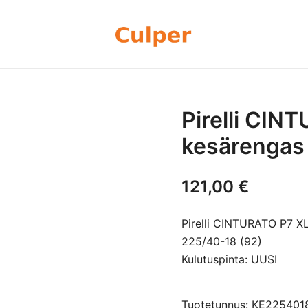
Olemme rengasmyyntiin sekä autoje
Culper Oy
perheyritys yli 20 vuoden kokemu
rengassarjoj
Pirelli CIN
kesärengas
121,00
€
Pirelli CINTURATO P7 X
225/40-18 (92)
Kulutuspinta: UUSI
Tuotetunnus: KE225401