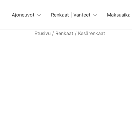
Skip
to
Ajoneuvot
Renkaat | Vanteet
Maksuaika
content
Etusivu
/
Renkaat
/
Kesärenkaat