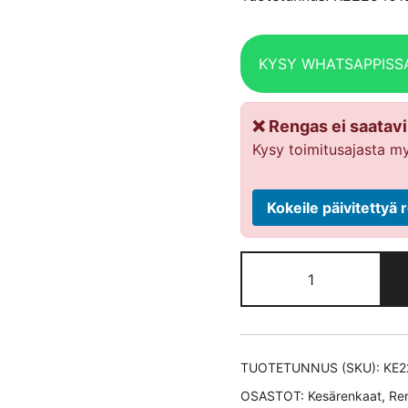
KYSY WHATSAPPISS
❌ Rengas ei saatavil
Kysy toimitusajasta my
Kokeile päivitetty
Pirelli
CINTURATO
P7
XL
kesärengas
TUOTETUNNUS (SKU):
KE2
225/40-
OSASTOT:
Kesärenkaat
,
Re
18