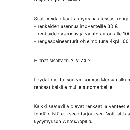
Saat meidän kautta myös halutessasi rengasp
– renkaiden asennus irtovanteille 80 €
– renkaiden asennus ja vaihto auton alle 10
– rengaspaineanturit ohjelmoituna 4kpl 160
Hinnat sisältäen ALV 24 %.
Löydät meiltä ison valikoiman Mersun alkupe
renkaat kaikille muille automerkeille.
Kaikki saatavilla olevat renkaat ja vanteet 
tehdä niistä erikseen tarjouksen. Voit lai
kysymyksen WhatsAppilla.