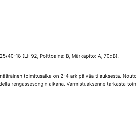
määrä
/40-18 (LI: 92, Polttoaine: B, Märkäpito: A, 70dB).
määräinen toimitusaika on 2-4 arkipäivää tilauksesta. Nout
ihdella rengassesongin aikana. Varmistuaksenne tarkasta toi