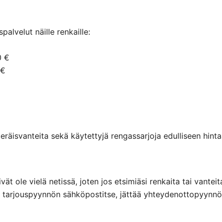
alvelut näille renkaille:
0 €
 €
räisvanteita sekä käytettyjä rengassarjoja edulliseen hintaa
eivät ole vielä netissä, joten jos etsimiäsi renkaita tai va
ttaa tarjouspyynnön sähköpostitse, jättää yhteydenottopyyn