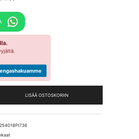
A
la.
yjältä.
ä rengashakuamme
LISÄÄ OSTOSKORIIN
254018PI736
nkaat