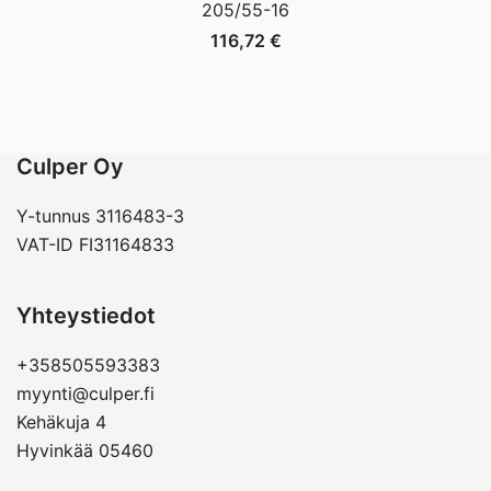
205/55-16
116,72
€
Culper Oy
Y-tunnus 3116483-3
VAT-ID FI31164833
Yhteystiedot
+358505593383
myynti@culper.fi
Kehäkuja 4
Hyvinkää 05460