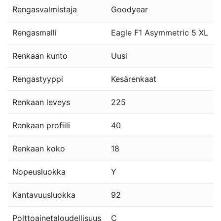
Rengasvalmistaja
Goodyear
Rengasmalli
Eagle F1 Asymmetric 5 XL
Renkaan kunto
Uusi
Rengastyyppi
Kesärenkaat
Renkaan leveys
225
Renkaan profiili
40
Renkaan koko
18
Nopeusluokka
Y
Kantavuusluokka
92
Polttoainetaloudellisuus
C