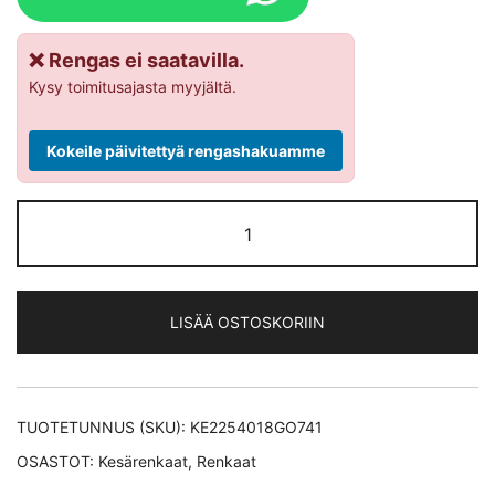
❌ Rengas ei saatavilla.
Kysy toimitusajasta myyjältä.
Kokeile päivitettyä rengashakuamme
Goodyear
Eagle
F1
Asymmetric
LISÄÄ OSTOSKORIIN
5 XL
kesärengas
225/40-
18
TUOTETUNNUS (SKU):
KE2254018GO741
määrä
OSASTOT:
Kesärenkaat
,
Renkaat