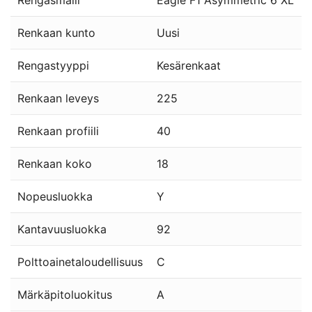
Rengasmalli
Eagle F1 Asymmetric 6 XL
Renkaan kunto
Uusi
Rengastyyppi
Kesärenkaat
Renkaan leveys
225
Renkaan profiili
40
Renkaan koko
18
Nopeusluokka
Y
Kantavuusluokka
92
Polttoainetaloudellisuus
C
Märkäpitoluokitus
A