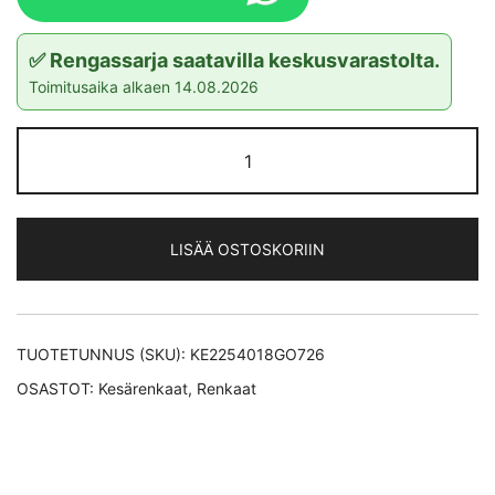
✅ Rengassarja saatavilla keskusvarastolta.
Toimitusaika alkaen 14.08.2026
Goodyear
Eagle
F1
Asymmetric
LISÄÄ OSTOSKORIIN
6 XL
kesärengas
225/40-
18
TUOTETUNNUS (SKU):
KE2254018GO726
määrä
OSASTOT:
Kesärenkaat
,
Renkaat