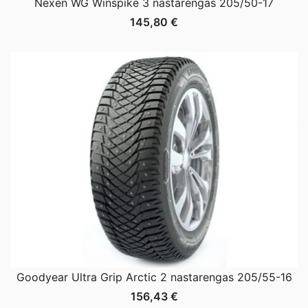
Nexen WG Winspike 3 nastarengas 205/50-17
145,80
€
Goodyear Ultra Grip Arctic 2 nastarengas 205/55-16
156,43
€