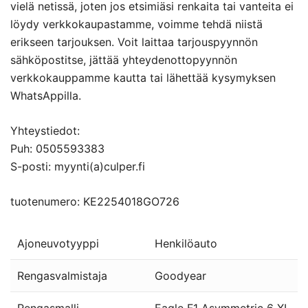
vielä netissä, joten jos etsimiäsi renkaita tai vanteita ei
löydy verkkokaupastamme, voimme tehdä niistä
erikseen tarjouksen. Voit laittaa tarjouspyynnön
sähköpostitse, jättää yhteydenottopyynnön
verkkokauppamme kautta tai lähettää kysymyksen
WhatsAppilla.
Yhteystiedot:
Puh: 0505593383
S-posti: myynti(a)culper.fi
tuotenumero: KE2254018GO726
Ajoneuvotyyppi
Henkilöauto
Rengasvalmistaja
Goodyear