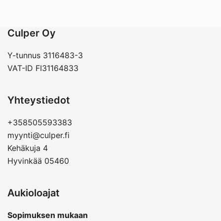
Culper Oy
Y-tunnus 3116483-3
VAT-ID FI31164833
Yhteystiedot
+358505593383
myynti@culper.fi
Kehäkuja 4
Hyvinkää 05460
Aukioloajat
Sopimuksen mukaan