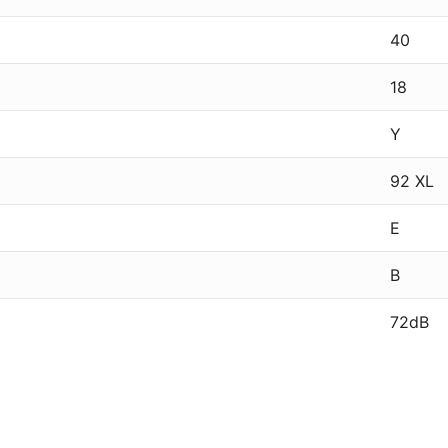
40
18
Y
92 XL
E
B
72dB