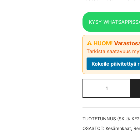
KYSY WHATSAPPISS
⚠ HUOM!
Varastosa
Tarkista saatavuus myy
Kokeile päivitetty
Bridgestone
S001* RFT
kesärengas
225/40-
18
TUOTETUNNUS (SKU):
KE2
määrä
OSASTOT:
Kesärenkaat
,
Re