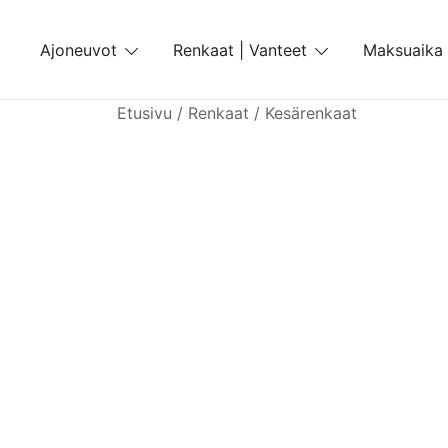
Skip
to
Ajoneuvot
Renkaat | Vanteet
Maksuaika
content
Etusivu
/
Renkaat
/
Kesärenkaat