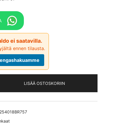
A
ldo ei saatavilla.
jältä ennen tilausta.
ä rengashakuamme
LISÄÄ OSTOSKORIIN
254018BR757
nkaat