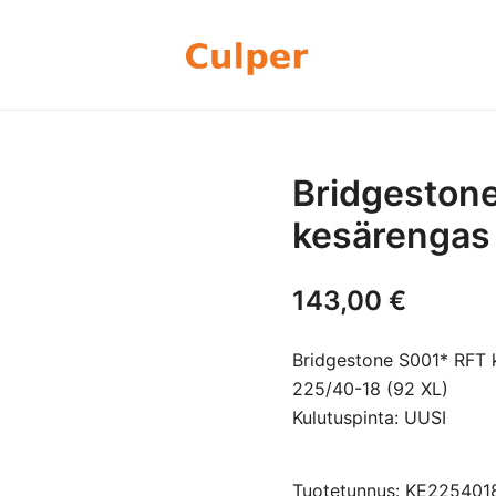
Olemme rengasmyyntiin sekä autoje
Culper Oy
perheyritys yli 20 vuoden kokemu
rengassarjoj
Bridgeston
kesärengas
143,00
€
Bridgestone S001* RFT 
225/40-18 (92 XL)
Kulutuspinta: UUSI
Tuotetunnus: KE22540