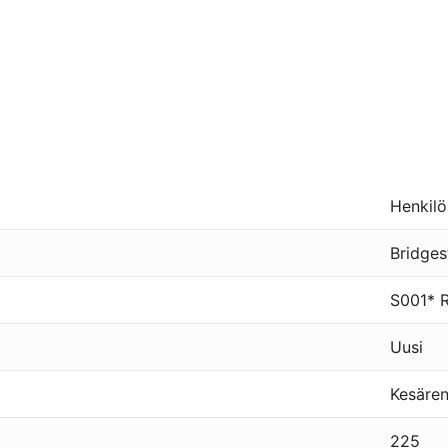
Henkilö
Bridges
S001* 
Uusi
Kesäre
225