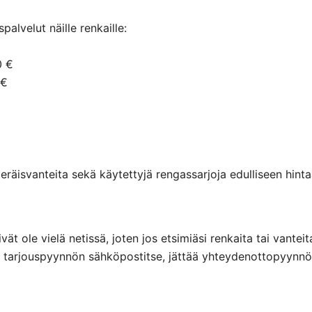
alvelut näille renkaille:
0 €
 €
räisvanteita sekä käytettyjä rengassarjoja edulliseen hintaa
eivät ole vielä netissä, joten jos etsimiäsi renkaita tai va
ttaa tarjouspyynnön sähköpostitse, jättää yhteydenottopyyn