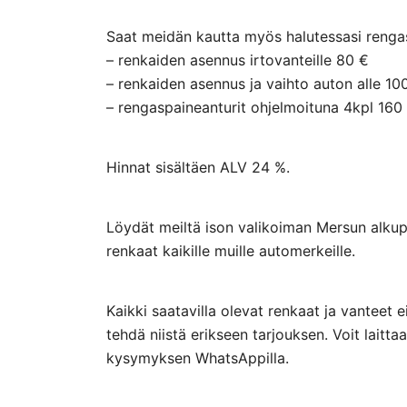
Saat meidän kautta myös halutessasi rengasp
– renkaiden asennus irtovanteille 80 €
– renkaiden asennus ja vaihto auton alle 10
– rengaspaineanturit ohjelmoituna 4kpl 160
Hinnat sisältäen ALV 24 %.
Löydät meiltä ison valikoiman Mersun alkupe
renkaat kaikille muille automerkeille.
Kaikki saatavilla olevat renkaat ja vanteet 
tehdä niistä erikseen tarjouksen. Voit lai
kysymyksen WhatsAppilla.