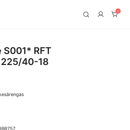
0
n maahantuontiin ja myyntiin erikoistunut suomalainen
ksella. Vaihtoautojen lisäksi meiltä löytyy käytettyjä
a edullisesti erityisesti Mersuihin.
e S001* RFT
 225/40-18
kesärengas
18BR757