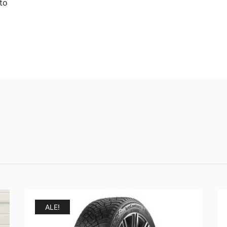
to
ALE!