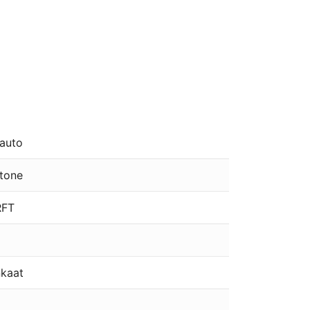
auto
tone
RFT
nkaat