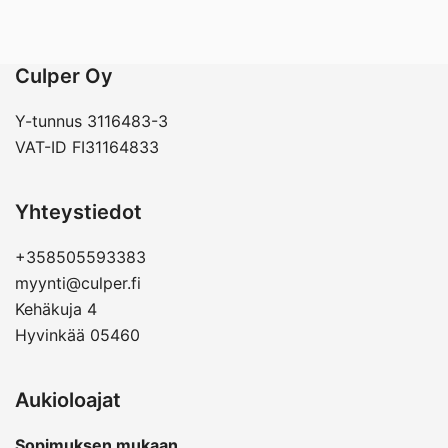
Culper Oy
Y-tunnus 3116483-3
VAT-ID FI31164833
Yhteystiedot
+358505593383
myynti@culper.fi
Kehäkuja 4
Hyvinkää 05460
Aukioloajat
Sopimuksen mukaan