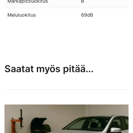
Märkäpitoluokitus
B
Meluluokitus
69dB
Saatat myös pitää...