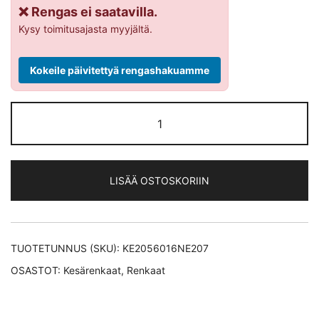
❌ Rengas ei saatavilla.
Kysy toimitusajasta myyjältä.
Kokeile päivitettyä rengashakuamme
Nexen
N
´blue
HD
LISÄÄ OSTOSKORIIN
Plus
kesärengas
205/60-
16
TUOTETUNNUS (SKU):
KE2056016NE207
määrä
OSASTOT:
Kesärenkaat
,
Renkaat