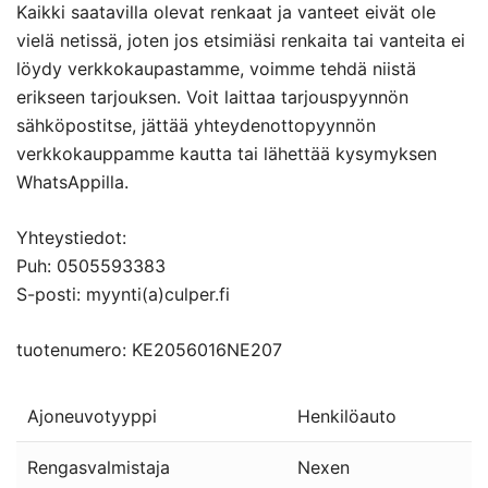
Kaikki saatavilla olevat renkaat ja vanteet eivät ole
vielä netissä, joten jos etsimiäsi renkaita tai vanteita ei
löydy verkkokaupastamme, voimme tehdä niistä
erikseen tarjouksen. Voit laittaa tarjouspyynnön
sähköpostitse, jättää yhteydenottopyynnön
verkkokauppamme kautta tai lähettää kysymyksen
WhatsAppilla.
Yhteystiedot:
Puh: 0505593383
S-posti: myynti(a)culper.fi
tuotenumero: KE2056016NE207
Ajoneuvotyyppi
Henkilöauto
Rengasvalmistaja
Nexen