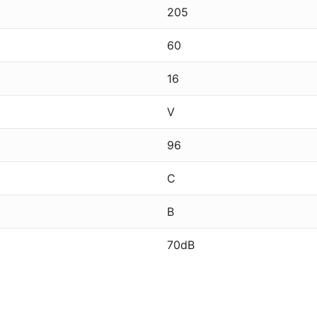
205
60
16
V
96
C
B
70dB