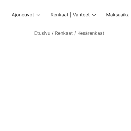
Skip
to
Ajoneuvot
Renkaat | Vanteet
Maksuaika
content
Etusivu
/
Renkaat
/
Kesärenkaat