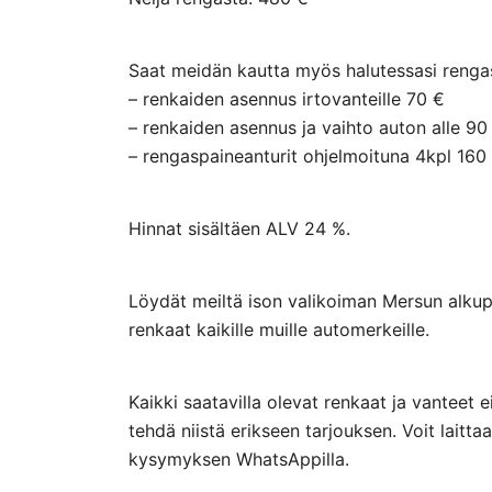
Saat meidän kautta myös halutessasi rengasp
– renkaiden asennus irtovanteille 70 €
– renkaiden asennus ja vaihto auton alle 90
– rengaspaineanturit ohjelmoituna 4kpl 160
Hinnat sisältäen ALV 24 %.
Löydät meiltä ison valikoiman Mersun alkupe
renkaat kaikille muille automerkeille.
Kaikki saatavilla olevat renkaat ja vanteet 
tehdä niistä erikseen tarjouksen. Voit lai
kysymyksen WhatsAppilla.