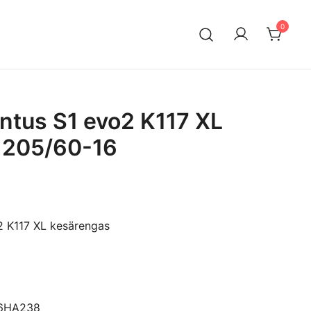
0
n maahantuontiin ja myyntiin erikoistunut suomalainen
ksella. Vaihtoautojen lisäksi meiltä löytyy käytettyjä
a edullisesti erityisesti Mersuihin.
ntus S1 evo2 K117 XL
 205/60-16
 K117 XL kesärengas
16HA238