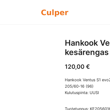
Olemme rengasmyyntiin sekä autoje
Culper Oy
perheyritys yli 20 vuoden kokemu
rengassarjoj
Hankook Ve
kesärengas
120,00
€
Hankook Ventus S1 evo2
205/60-16 (96)
Kulutuspinta: UUSI
Tuotetunnus: KE20560