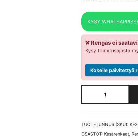
KYSY WHATSAPPISS
❌ Rengas ei saatavil
Kysy toimitusajasta my
Kokeile päivitetty
Hankook
Ventus
S1
evo2
K117 XL
TUOTETUNNUS (SKU):
KE2
kesärengas
OSASTOT:
Kesärenkaat
,
Re
205/60-