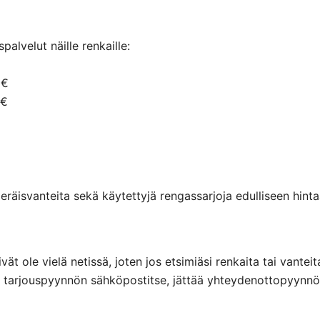
alvelut näille renkaille:
 €
 €
räisvanteita sekä käytettyjä rengassarjoja edulliseen hintaa
eivät ole vielä netissä, joten jos etsimiäsi renkaita tai va
ttaa tarjouspyynnön sähköpostitse, jättää yhteydenottopyyn