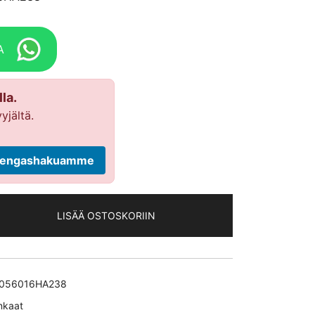
A
la.
yjältä.
ä rengashakuamme
LISÄÄ OSTOSKORIIN
056016HA238
nkaat