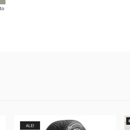
to
ALE!