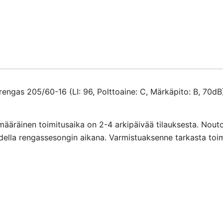
16
määrä
ngas 205/60-16 (LI: 96, Polttoaine: C, Märkäpito: B, 70dB
määräinen toimitusaika on 2-4 arkipäivää tilauksesta. Nout
ihdella rengassesongin aikana. Varmistuaksenne tarkasta toi