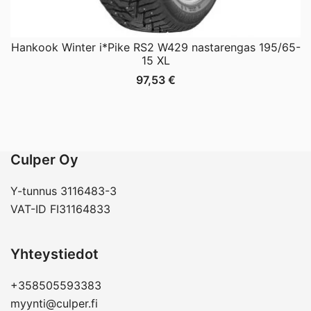
Hankook Winter i*Pike RS2 W429 nastarengas 195/65-
15 XL
97,53
€
Culper Oy
Y-tunnus 3116483-3
VAT-ID FI31164833
Yhteystiedot
+358505593383
myynti@culper.fi