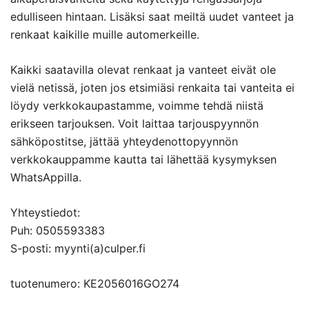
edulliseen hintaan. Lisäksi saat meiltä uudet vanteet ja
renkaat kaikille muille automerkeille.
Kaikki saatavilla olevat renkaat ja vanteet eivät ole
vielä netissä, joten jos etsimiäsi renkaita tai vanteita ei
löydy verkkokaupastamme, voimme tehdä niistä
erikseen tarjouksen. Voit laittaa tarjouspyynnön
sähköpostitse, jättää yhteydenottopyynnön
verkkokauppamme kautta tai lähettää kysymyksen
WhatsAppilla.
Yhteystiedot:
Puh: 0505593383
S-posti: myynti(a)culper.fi
tuotenumero: KE2056016GO274