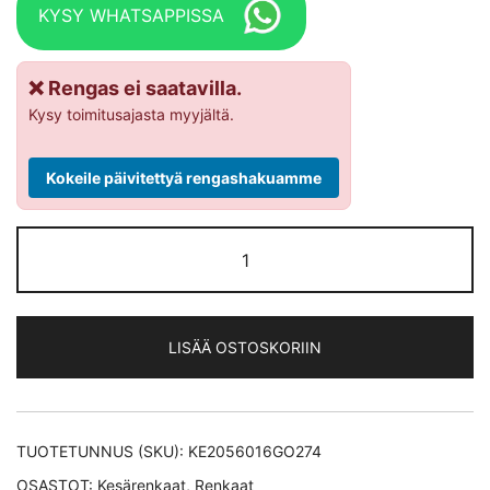
KYSY WHATSAPPISSA
❌ Rengas ei saatavilla.
Kysy toimitusajasta myyjältä.
Kokeile päivitettyä rengashakuamme
Goodyear
Efficientgrip
Performance XL *ROF
kesärengas
LISÄÄ OSTOSKORIIN
205/60-
16
määrä
TUOTETUNNUS (SKU):
KE2056016GO274
OSASTOT:
Kesärenkaat
,
Renkaat