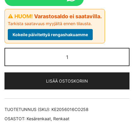
⚠ HUOM!
Varastosaldo ei saatavilla.
Tarkista saatavuus myyjältä ennen tilausta.
Kokeile päivitettyä rengashakuamme
Continental
UltraContact XL *EV
kesärengas
205/60-
LISÄÄ OSTOSKORIIN
16
määrä
TUOTETUNNUS (SKU):
KE2056016CO258
OSASTOT:
Kesärenkaat
,
Renkaat