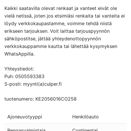
Kaikki saatavilla olevat renkaat ja vanteet eivät ole
vielä netissä, joten jos etsimiäsi renkaita tai vanteita ei
löydy verkkokaupastamme, voimme tehdä niistä
erikseen tarjouksen. Voit laittaa tarjouspyynnön
sähköpostitse, jättää yhteydenottopyynnön
verkkokauppamme kautta tai lähettää kysymyksen
WhatsAppilla.
Yhteystiedot:
Puh: 0505593383
S-posti: myynti(a)culper.fi
tuotenumero: KE2056016CO258
Ajoneuvotyyppi
Henkilöauto
Rengasvalmistaja
Continental