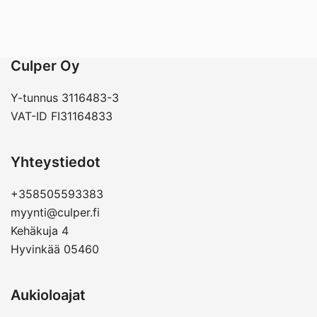
Culper Oy
Y-tunnus 3116483-3
VAT-ID FI31164833
Yhteystiedot
+358505593383
myynti@culper.fi
Kehäkuja 4
Hyvinkää 05460
Aukioloajat