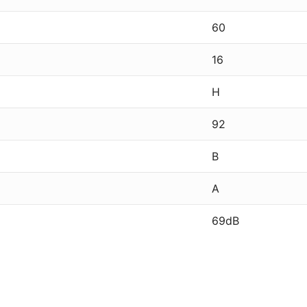
60
16
H
92
B
A
69dB