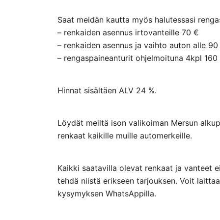
Saat meidän kautta myös halutessasi rengasp
– renkaiden asennus irtovanteille 70 €
– renkaiden asennus ja vaihto auton alle 90
– rengaspaineanturit ohjelmoituna 4kpl 160
Hinnat sisältäen ALV 24 %.
Löydät meiltä ison valikoiman Mersun alkupe
renkaat kaikille muille automerkeille.
Kaikki saatavilla olevat renkaat ja vanteet 
tehdä niistä erikseen tarjouksen. Voit lai
kysymyksen WhatsAppilla.