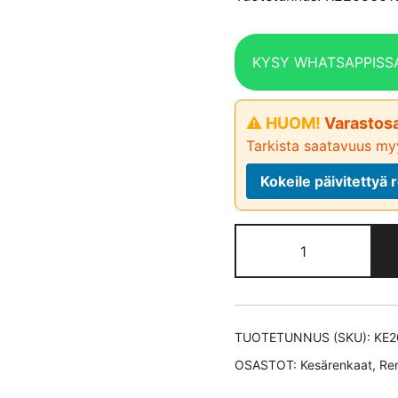
KYSY WHATSAPPISS
⚠ HUOM!
Varastosa
Tarkista saatavuus myy
Kokeile päivitetty
Continental
UltraContact 
kesärengas
205/60-
16
TUOTETUNNUS (SKU):
KE2
määrä
OSASTOT:
Kesärenkaat
,
Re