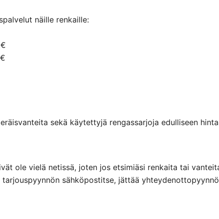
alvelut näille renkaille:
 €
 €
räisvanteita sekä käytettyjä rengassarjoja edulliseen hintaa
eivät ole vielä netissä, joten jos etsimiäsi renkaita tai va
ttaa tarjouspyynnön sähköpostitse, jättää yhteydenottopyyn