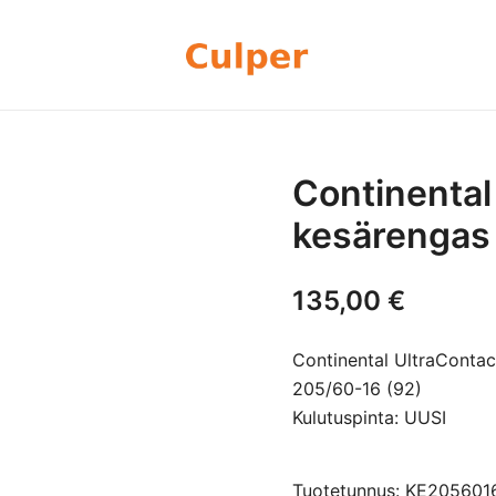
Olemme rengasmyyntiin sekä autoje
Culper Oy
perheyritys yli 20 vuoden kokemu
rengassarjoj
Continental
kesärengas
135,00
€
Continental UltraConta
205/60-16 (92)
Kulutuspinta: UUSI
Tuotetunnus: KE20560