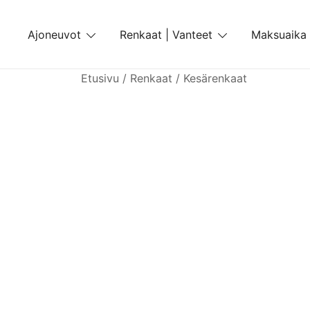
Skip
to
Ajoneuvot
Renkaat | Vanteet
Maksuaika
content
Etusivu
/
Renkaat
/
Kesärenkaat