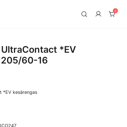
0
n maahantuontiin ja myyntiin erikoistunut suomalainen
ksella. Vaihtoautojen lisäksi meiltä löytyy käytettyjä
a edullisesti erityisesti Mersuihin.
 UltraContact *EV
 205/60-16
ct *EV kesärengas
16CO247