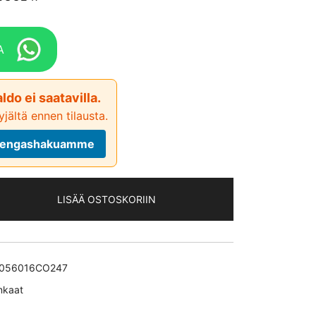
A
ldo ei saatavilla.
jältä ennen tilausta.
ä rengashakuamme
LISÄÄ OSTOSKORIIN
*EV
056016CO247
nkaat