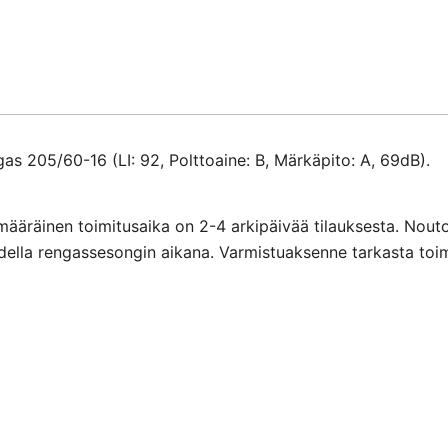
s 205/60-16 (LI: 92, Polttoaine: B, Märkäpito: A, 69dB).
määräinen toimitusaika on 2-4 arkipäivää tilauksesta. Nout
ihdella rengassesongin aikana. Varmistuaksenne tarkasta toi