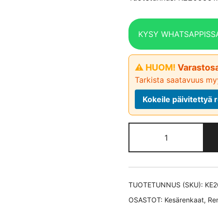
KYSY WHATSAPPISS
⚠ HUOM!
Varastosa
Tarkista saatavuus myy
Kokeile päivitetty
Pirelli
CINTURATO
P7
XL
kesärengas
TUOTETUNNUS (SKU):
KE2
205/55-
OSASTOT:
Kesärenkaat
,
Re
17