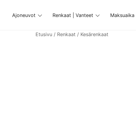
Skip
to
Ajoneuvot
Renkaat | Vanteet
Maksuaika
content
Etusivu
/
Renkaat
/
Kesärenkaat