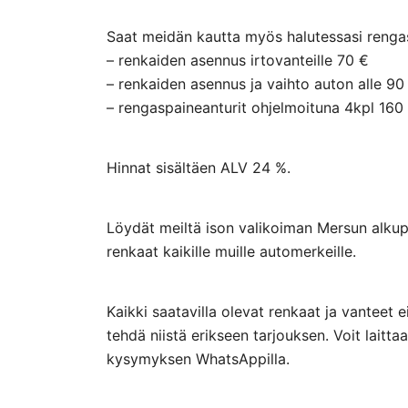
Saat meidän kautta myös halutessasi rengasp
– renkaiden asennus irtovanteille 70 €
– renkaiden asennus ja vaihto auton alle 90
– rengaspaineanturit ohjelmoituna 4kpl 160
Hinnat sisältäen ALV 24 %.
Löydät meiltä ison valikoiman Mersun alkupe
renkaat kaikille muille automerkeille.
Kaikki saatavilla olevat renkaat ja vanteet 
tehdä niistä erikseen tarjouksen. Voit lai
kysymyksen WhatsAppilla.