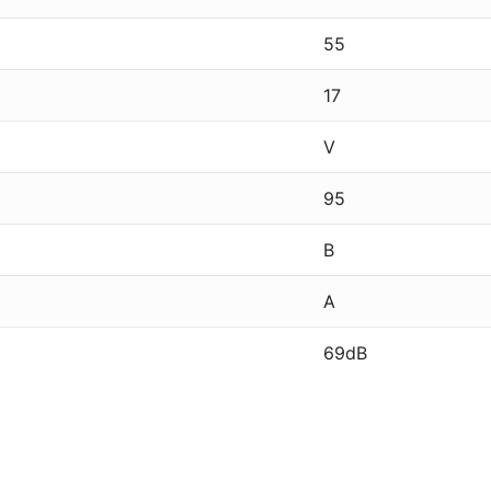
55
17
V
95
B
A
69dB