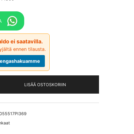
A
ldo ei saatavilla.
jältä ennen tilausta.
ä rengashakuamme
LISÄÄ OSTOSKORIIN
055517PI369
nkaat