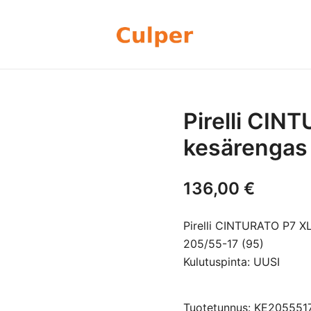
Olemme rengasmyyntiin sekä autoje
Culper Oy
perheyritys yli 20 vuoden kokemu
rengassarjoj
Pirelli CIN
kesärengas
136,00
€
Pirelli CINTURATO P7 X
205/55-17 (95)
Kulutuspinta: UUSI
Tuotetunnus: KE205551