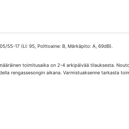
määrä
/55-17 (LI: 95, Polttoaine: B, Märkäpito: A, 69dB).
määräinen toimitusaika on 2-4 arkipäivää tilauksesta. Nout
ihdella rengassesongin aikana. Varmistuaksenne tarkasta toi