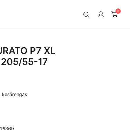
0
n maahantuontiin ja myyntiin erikoistunut suomalainen
ksella. Vaihtoautojen lisäksi meiltä löytyy käytettyjä
a edullisesti erityisesti Mersuihin.
TURATO P7 XL
 205/55-17
L kesärengas
7PI369