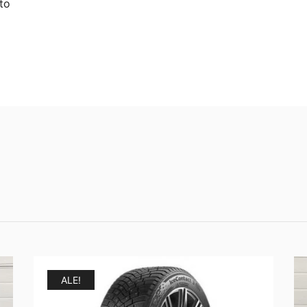
to
ALE!