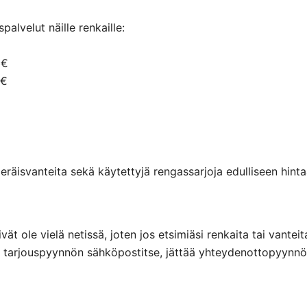
alvelut näille renkaille:
 €
 €
räisvanteita sekä käytettyjä rengassarjoja edulliseen hintaa
eivät ole vielä netissä, joten jos etsimiäsi renkaita tai va
ttaa tarjouspyynnön sähköpostitse, jättää yhteydenottopyyn