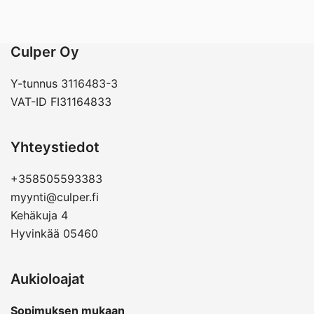
Culper Oy
Y-tunnus 3116483-3
VAT-ID FI31164833
Yhteystiedot
+358505593383
myynti@culper.fi
Kehäkuja 4
Hyvinkää 05460
Aukioloajat
Sopimuksen mukaan