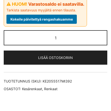
⚠ HUOM!
Varastosaldo ei saatavilla.
Tarkista saatavuus myyjältä ennen tilausta.
Kokeile päivitettyä rengashakuamme
Michelin
PRIMACY
3
MO
LISÄÄ OSTOSKORIIN
kesärengas
205/55-
17
määrä
TUOTETUNNUS (SKU):
KE2055517MI392
OSASTOT:
Kesärenkaat
,
Renkaat