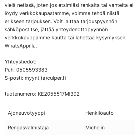
vielä netissä, joten jos etsimiäsi renkaita tai vanteita ei
löydy verkkokaupastamme, voimme tehdä niistä
erikseen tarjouksen. Voit laittaa tarjouspyynnön
sähköpostitse, jättää yhteydenottopyynnön
verkkokauppamme kautta tai lähettää kysymyksen
WhatsAppilla.
Yhteystiedot:
Puh: 0505593383
S-posti: myynti(a)culper.fi
tuotenumero: KE2055517MI392
Ajoneuvotyyppi
Henkilöauto
Rengasvalmistaja
Michelin