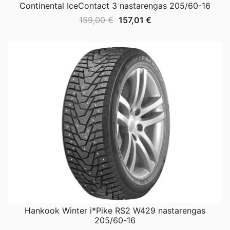
Continental IceContact 3 nastarengas 205/60-16
Alkuperäinen
Nykyinen
159,00
€
157,01
€
hinta
hinta
oli:
on:
159,00 €.
157,01 €.
Hankook Winter i*Pike RS2 W429 nastarengas
205/60-16