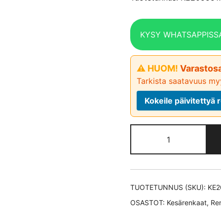
KYSY WHATSAPPISS
⚠ HUOM!
Varastosa
Tarkista saatavuus myy
Kokeile päivitetty
Maxxis
PREMITRA
5
HP5 XL
kesärengas
TUOTETUNNUS (SKU):
KE2
205/55-
OSASTOT:
Kesärenkaat
,
Re
17