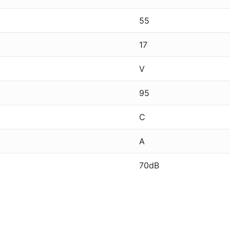
55
17
V
95
C
A
70dB