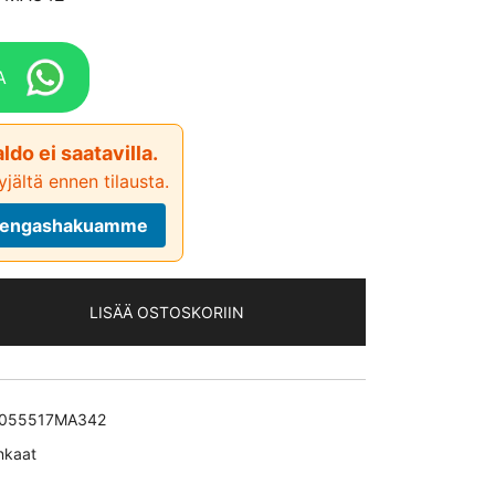
A
ldo ei saatavilla.
jältä ennen tilausta.
ä rengashakuamme
LISÄÄ OSTOSKORIIN
055517MA342
nkaat