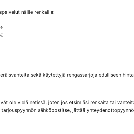
alvelut näille renkaille:
 €
 €
räisvanteita sekä käytettyjä rengassarjoja edulliseen hintaa
eivät ole vielä netissä, joten jos etsimiäsi renkaita tai va
ttaa tarjouspyynnön sähköpostitse, jättää yhteydenottopyyn