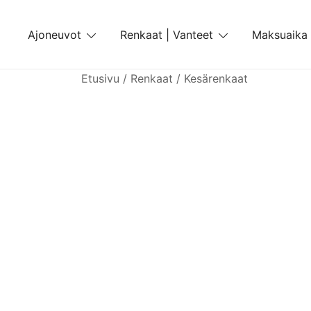
Skip
to
Ajoneuvot
Renkaat | Vanteet
Maksuaika
content
Etusivu
/
Renkaat
/
Kesärenkaat