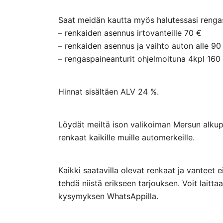
Saat meidän kautta myös halutessasi rengasp
– renkaiden asennus irtovanteille 70 €
– renkaiden asennus ja vaihto auton alle 90
– rengaspaineanturit ohjelmoituna 4kpl 160
Hinnat sisältäen ALV 24 %.
Löydät meiltä ison valikoiman Mersun alkupe
renkaat kaikille muille automerkeille.
Kaikki saatavilla olevat renkaat ja vanteet 
tehdä niistä erikseen tarjouksen. Voit lai
kysymyksen WhatsAppilla.