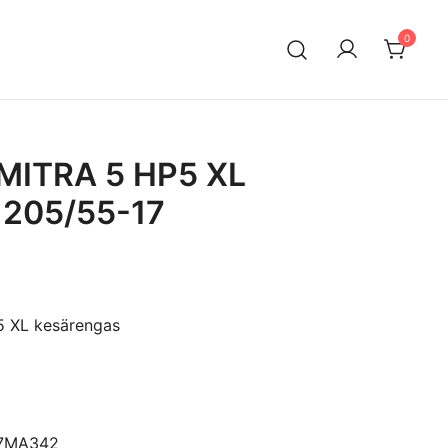
0
n maahantuontiin ja myyntiin erikoistunut suomalainen
ksella. Vaihtoautojen lisäksi meiltä löytyy käytettyjä
a edullisesti erityisesti Mersuihin.
MITRA 5 HP5 XL
 205/55-17
 XL kesärengas
17MA342