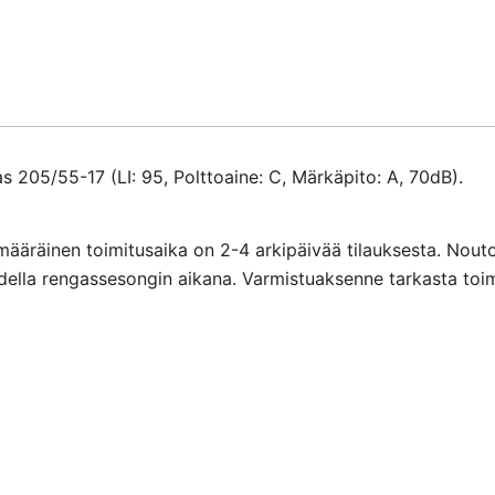
määrä
205/55-17 (LI: 95, Polttoaine: C, Märkäpito: A, 70dB).
määräinen toimitusaika on 2-4 arkipäivää tilauksesta. Nout
ihdella rengassesongin aikana. Varmistuaksenne tarkasta toi