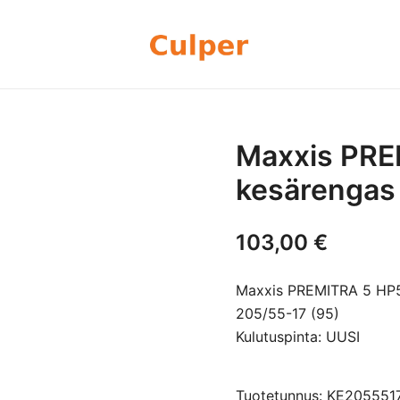
Olemme rengasmyyntiin sekä autoje
Culper Oy
perheyritys yli 20 vuoden kokemu
rengassarjoj
Maxxis PRE
kesärengas
103,00
€
Maxxis PREMITRA 5 HP5
205/55-17 (95)
Kulutuspinta: UUSI
Tuotetunnus: KE20555